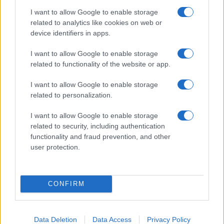
I want to allow Google to enable storage
related to analytics like cookies on web or
device identifiers in apps.
I want to allow Google to enable storage
related to functionality of the website or app.
I want to allow Google to enable storage
related to personalization.
της Ζωής μας
I want to allow Google to enable storage
related to security, including authentication
Οι άνθρωποι, οι αυθεντικές ιστορίες,
functionality and fraud prevention, and other
το ελληνικό καλοκαίρι και ένας
user protection.
πολιτισμός που μας ενώνει κάθε μέρα.
ΟΣΑ ΧΡΕΙΑΖΕΣΑΙ
CONFIRM
ΓΙΑ ΤΟ ΚΑΛΟΚΑΙΡΙ ΣΟΥ →
Data Deletion
Data Access
Privacy Policy