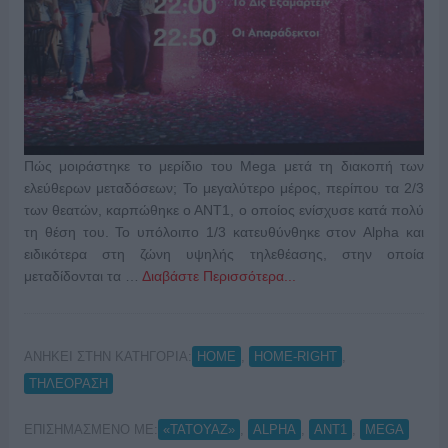
Πώς μοιράστηκε το μερίδιο του Mega μετά τη διακοπή των
ελεύθερων μεταδόσεων; Το μεγαλύτερο μέρος, περίπου τα 2/3
των θεατών, καρπώθηκε ο ΑΝΤ1, ο οποίος ενίσχυσε κατά πολύ
τη θέση του. Το υπόλοιπο 1/3 κατευθύνθηκε στον Alpha και
ειδικότερα στη ζώνη υψηλής τηλεθέασης, στην οποία
μεταδίδονται τα …
Διαβάστε Περισσότερα...
ΑΝΗΚΕΙ ΣΤΗΝ ΚΑΤΗΓΟΡΙΑ:
,
,
HOME
HOME-RIGHT
ΤΗΛΕΟΡΑΣΗ
ΕΠΙΣΗΜΑΣΜΕΝΟ ΜΕ:
,
,
,
«ΤΑΤΟΥΑΖ»
ALPHA
ANT1
MEGA