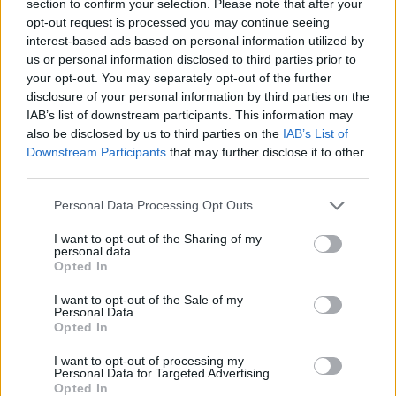
section to confirm your selection. Please note that after your
της Ζωής μας
opt-out request is processed you may continue seeing
interest-based ads based on personal information utilized by
Οι άνθρωποι, οι αυθεντικές ιστορίες,
us or personal information disclosed to third parties prior to
το ελληνικό καλοκαίρι και ένας
your opt-out. You may separately opt-out of the further
πολιτισμός που μας ενώνει κάθε μέρα.
disclosure of your personal information by third parties on the
IAB’s list of downstream participants. This information may
also be disclosed by us to third parties on the
IAB’s List of
ΟΣΑ ΧΡΕΙΑΖΕΣΑΙ
Downstream Participants
that may further disclose it to other
ΓΙΑ ΤΟ ΚΑΛΟΚΑΙΡΙ ΣΟΥ →
third parties.
Please note that this website/app uses one or more Google
Personal Data Processing Opt Outs
services and may gather and store information including but
not limited to your visit or usage behaviour. You may click to
I want to opt-out of the Sharing of my
personal data.
ΤΟ ΠΑΡΟΝ ΤΗΣ ΚΥΡΙΑΚΗΣ
grant or deny consent to Google and its third-party tags to
Opted In
use your data for below specified purposes in below Google
consent section.
I want to opt-out of the Sale of my
Personal Data.
Opted In
I want to opt-out of processing my
Personal Data for Targeted Advertising.
Opted In