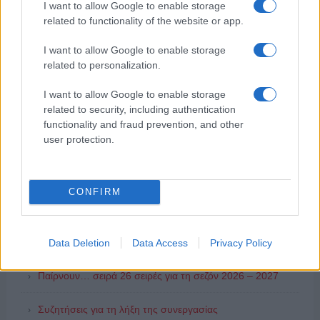
I want to allow Google to enable storage
related to functionality of the website or app.
I want to allow Google to enable storage
related to personalization.
I want to allow Google to enable storage
related to security, including authentication
functionality and fraud prevention, and other
user protection.
ΔΗΜΟΦΙΛΗ
CONFIRM
ΑΙΧΜΕΣ: Καλοκαίρι ανατροπών
Αποχώρησε από την Cosmote TV o Μιχάλης Τσώχος
Data Deletion
Data Access
Privacy Policy
Παίρνουν… σειρά 26 σειρές για τη σεζόν 2026 – 2027
Συζητήσεις για τη λήξη της συνεργασίας