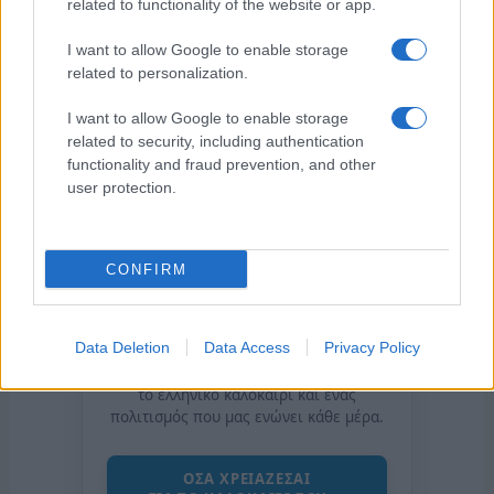
related to functionality of the website or app.
I want to allow Google to enable storage
related to personalization.
I want to allow Google to enable storage
related to security, including authentication
functionality and fraud prevention, and other
user protection.
CONFIRM
της Ζωής μας
Data Deletion
Data Access
Privacy Policy
Οι άνθρωποι, οι αυθεντικές ιστορίες,
το ελληνικό καλοκαίρι και ένας
πολιτισμός που μας ενώνει κάθε μέρα.
ΟΣΑ ΧΡΕΙΑΖΕΣΑΙ