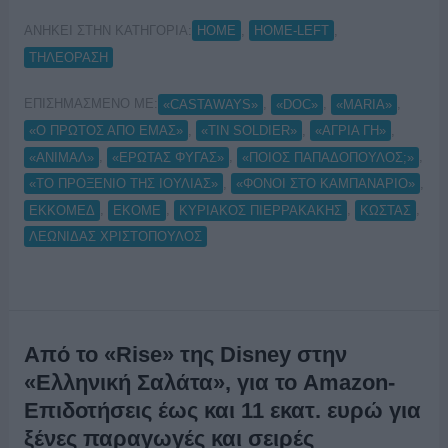
ΑΝΗΚΕΙ ΣΤΗΝ ΚΑΤΗΓΟΡΙΑ:
,
,
HOME
HOME-LEFT
ΤΗΛΕΟΡΑΣΗ
ΕΠΙΣΗΜΑΣΜΕΝΟ ΜΕ:
,
,
,
«CASTAWAYS»
«DOC»
«MARIA»
,
,
,
«O ΠΡΩΤΟΣ ΑΠΟ ΕΜΑΣ»
«TIN SOLDIER»
«ΑΓΡΙΑ ΓΗ»
,
,
,
«ΑΝΙΜΑΛ»
«ΕΡΩΤΑΣ ΦΥΓΑΣ»
«ΠΟΙΟΣ ΠΑΠΑΔΟΠΟΥΛΟΣ;»
,
,
«ΤΟ ΠΡΟΞΕΝΙΟ ΤΗΣ ΙΟΥΛΙΑΣ»
«ΦΟΝΟΙ ΣΤΟ ΚΑΜΠΑΝΑΡΙΟ»
,
,
,
,
ΕΚΚΟΜΕΔ
ΕΚΟΜΕ
ΚΥΡΙΑΚΟΣ ΠΙΕΡΡΑΚΑΚΗΣ
ΚΩΣΤΑΣ
ΛΕΩΝΙΔΑΣ ΧΡΙΣΤΟΠΟΥΛΟΣ
Από το «Rise» της Disney στην
«Ελληνική Σαλάτα», για το Amazon-
Επιδοτήσεις έως και 11 εκατ. ευρώ για
ξένες παραγωγές και σειρές