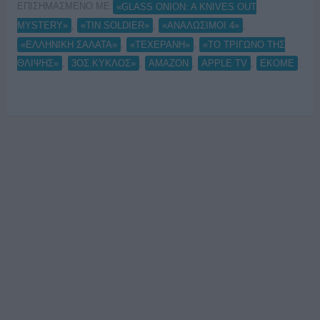
ΕΠΙΣΗΜΑΣΜΕΝΟ ΜΕ:
«GLASS ONION: A KNIVES OUT
,
,
,
MYSTERY»
«TIN SOLDIER»
«ΑΝΑΛΩΣΙΜΟΙ 4»
,
,
«ΕΛΛΗΝΙΚΗ ΣΑΛΑΤΑ»
«ΤΕΧΕΡΑΝΗ»
«ΤΟ ΤΡΙΓΩΝΟ ΤΗΣ
,
,
,
,
ΘΛΙΨΗΣ»
3ΟΣ ΚΥΚΛΟΣ»
AMAZON
APPLE TV
ΕΚΟΜΕ