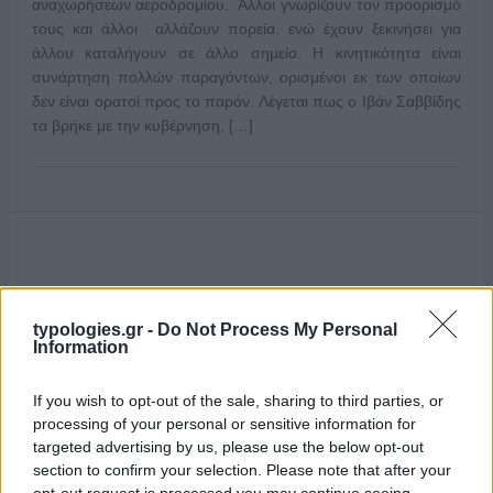
αναχωρήσεων αεροδρομίου. Άλλοι γνωρίζουν τον προορισμό
τους και άλλοι αλλάζουν πορεία, ενώ έχουν ξεκινήσει για
άλλου καταλήγουν σε άλλο σημείο. Η κινητικότητα είναι
συνάρτηση πολλών παραγόντων, ορισμένοι εκ των οποίων
δεν είναι ορατοί προς το παρόν. Λέγεται πως ο Ιβάν Σαββίδης
τα βρήκε με την κυβέρνηση, […]
typologies.gr -
Do Not Process My Personal
Information
If you wish to opt-out of the sale, sharing to third parties, or
processing of your personal or sensitive information for
targeted advertising by us, please use the below opt-out
section to confirm your selection. Please note that after your