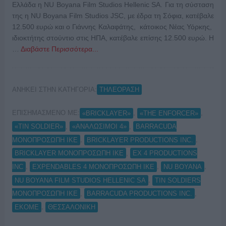
Ελλάδα η NU Boyana Film Studios Hellenic SA. Για τη σύσταση
της η NU Boyana Film Studios JSC, με έδρα τη Σόφια, κατέβαλε
12.500 ευρώ και ο Γιάννης Καλαφάτης, κάτοικος Νέας Υόρκης,
ιδιοκτήτης στούντιο στις ΗΠΑ, κατέβαλε επίσης 12.500 ευρώ. Η
…
Διαβάστε Περισσότερα...
ΑΝΗΚΕΙ ΣΤΗΝ ΚΑΤΗΓΟΡΙΑ:
ΤΗΛΕΟΡΑΣΗ
ΕΠΙΣΗΜΑΣΜΕΝΟ ΜΕ:
,
,
«BRICKLAYER»
«THE ENFORCER»
,
,
«TIN SOLDIER»
«ΑΝΑΛΩΣΙΜΟΙ 4»
BARRACUDA
,
,
ΜΟΝΟΠΡΟΣΩΠΗ ΙΚΕ
BRICKLAYER PRODUCTIONS INC.
,
BRICKLAYER ΜΟΝΟΠΡΟΣΩΠΗ ΙΚΕ
EX 4 PRODUCTIONS
,
,
,
INC
EXPENDABLES 4 ΜΟΝΟΠΡΟΣΩΠΗ ΙΚΕ
NU BOYANA
,
NU BOYANA FILM STUDIOS HELLENIC SA
TIN SOLDIERS
,
,
ΜΟΝΟΠΡΟΣΩΠΗ ΙΚΕ
ΒARRACUDA PRODUCTIONS INC.
,
ΕΚΟΜΕ
ΘΕΣΣΑΛΟΝΙΚΗ