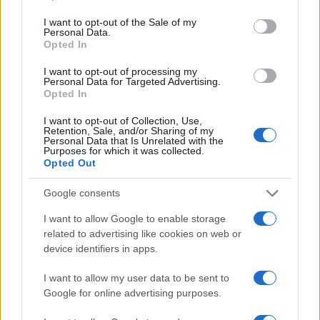
use your data for below specified purposes in below Google
consent section.
I want to opt-out of the Sale of my
Personal Data.
Opted In
I want to opt-out of processing my
Personal Data for Targeted Advertising.
Opted In
I want to opt-out of Collection, Use,
Retention, Sale, and/or Sharing of my
Personal Data that Is Unrelated with the
Purposes for which it was collected.
Opted Out
ΔΗΜΟΦΙΛΗ
Google consents
I want to allow Google to enable storage
ΑΧΜΕΣ: Δεύτερες σκέψεις στον ΑΝΤ1...
related to advertising like cookies on web or
device identifiers in apps.
Ποιοι θα παίρνουν χρήματα και ποιοι θα κόβονται-Ο νέος
I want to allow my user data to be sent to
χάρτης των επιδοτήσεων στην TV, μέσω ΕΚΚΟΜΕΔ
Google for online advertising purposes.
Δώδεκα άδειες για περιφερειακούς σταθμούς στην Αττική