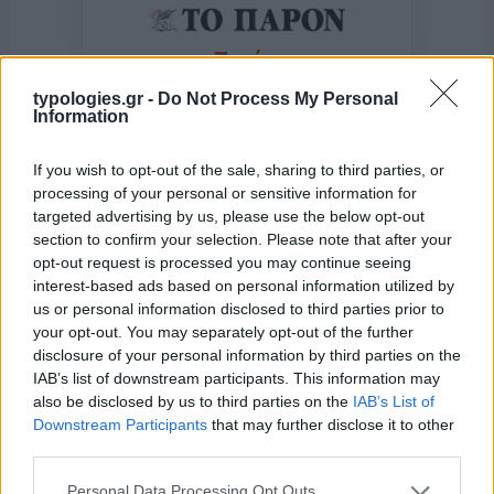
της Ζωής μας
Οι άνθρωποι, οι αυθεντικές ιστορίες,
typologies.gr -
Do Not Process My Personal
το ελληνικό καλοκαίρι και ένας
Information
πολιτισμός που μας ενώνει κάθε μέρα.
If you wish to opt-out of the sale, sharing to third parties, or
processing of your personal or sensitive information for
ΟΣΑ ΧΡΕΙΑΖΕΣΑΙ
ΓΙΑ ΤΟ ΚΑΛΟΚΑΙΡΙ ΣΟΥ →
targeted advertising by us, please use the below opt-out
section to confirm your selection. Please note that after your
opt-out request is processed you may continue seeing
interest-based ads based on personal information utilized by
us or personal information disclosed to third parties prior to
your opt-out. You may separately opt-out of the further
ΤΟ ΠΑΡΟΝ ΤΗΣ ΚΥΡΙΑΚΗΣ
disclosure of your personal information by third parties on the
IAB’s list of downstream participants. This information may
also be disclosed by us to third parties on the
IAB’s List of
Downstream Participants
that may further disclose it to other
third parties.
Please note that this website/app uses one or more Google
Personal Data Processing Opt Outs