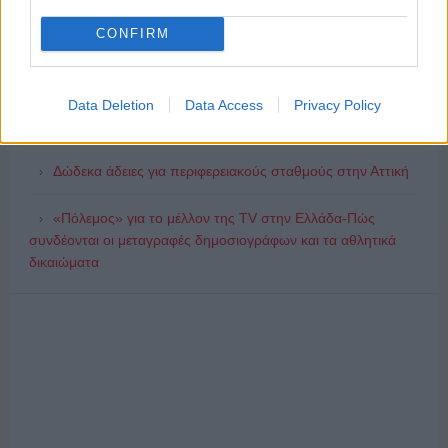
Παίρνουν… σειρά 26 σειρές για τη σεζόν 2026 – 2027
CONFIRM
Ποιοι θα παίρνουν χρήματα και ποιοι θα κόβονται-Ο νέος
χάρτης των επιδοτήσεων στην TV, μέσω ΕΚΚΟΜΕΔ
Data Deletion
Data Access
Privacy Policy
Συζητήσεις για τη λήξη της συνεργασίας
Δώδεκα άδειες για περιφερειακούς σταθμούς στην Αττική
«Πόλεμος» για το μέλλον της TV στην Ελλάδα-Πώς
συνδέονται οι μεταγραφές δημοσιογράφων και τα αθλητικά
δικαιώματα