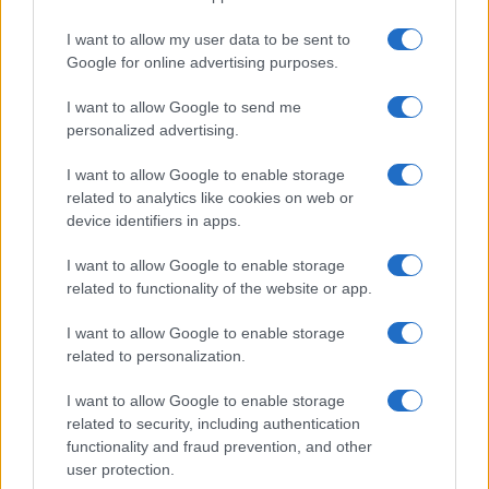
Ποιοι θα παίρνουν χρήματα και ποιοι θα κόβονται-Ο νέος
χάρτης των επιδοτήσεων στην TV, μέσω ΕΚΚΟΜΕΔ
I want to allow my user data to be sent to
Google for online advertising purposes.
Δώδεκα άδειες για περιφερειακούς σταθμούς στην Αττική
I want to allow Google to send me
«Πόλεμος» για το μέλλον της TV στην Ελλάδα-Πώς
personalized advertising.
συνδέονται οι μεταγραφές δημοσιογράφων και τα αθλητικά
I want to allow Google to enable storage
δικαιώματα
related to analytics like cookies on web or
device identifiers in apps.
Ναϊμέγκεν-Ολυμπιακός στο Mega
I want to allow Google to enable storage
Ο φιλικός αγώνας Άρης – Πανσερραϊκός, η σέντρα σε
related to functionality of the website or app.
Eredivisie, 2.Bundesliga και το Calcio Italiano-only in Perth με
Ίντερ, Μίλαν, Γιουβέντους στο «γήπεδο» του Novasports!
I want to allow Google to enable storage
related to personalization.
Οι αγώνες του ΠΑΟΚ στον 3ο προκριματικό γύρο του
I want to allow Google to enable storage
Europa League είναι στο OPEN
related to security, including authentication
functionality and fraud prevention, and other
Ρεκόρ τηλεθέασης σε Eurovision και Mundial το 2026
user protection.