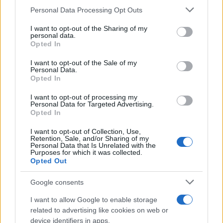
Please note that this website/app uses one or more Google
Personal Data Processing Opt Outs
services and may gather and store information including but
not limited to your visit or usage behaviour. You may click to
I want to opt-out of the Sharing of my
personal data.
grant or deny consent to Google and its third-party tags to
Opted In
use your data for below specified purposes in below Google
consent section.
I want to opt-out of the Sale of my
Personal Data.
Opted In
I want to opt-out of processing my
Personal Data for Targeted Advertising.
Opted In
I want to opt-out of Collection, Use,
Retention, Sale, and/or Sharing of my
Personal Data that Is Unrelated with the
Purposes for which it was collected.
Opted Out
ΔΗΜΟΦΙΛΗ
Google consents
I want to allow Google to enable storage
ΑΧΜΕΣ: Δεύτερες σκέψεις στον ΑΝΤ1...
related to advertising like cookies on web or
device identifiers in apps.