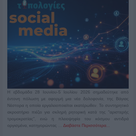
Η εβδομάδα 28 Ιουνίου-5 Ιουλίου 2026 σημαδεύτηκε από
έντονη πόλωση με αφορμή μια νέα δολοφονία, της Βάγιας
Νέστορα η οποία εργαλειοποιείται εκατέρωθεν. Το συντηρητικό
ακροατήριο πιέζει για σκληρή ρητορική κατά της "αριστερής
τρομοκρατίας", ενώ η πλειοψηφία του κόσμου αντιδρά
οργισμένα, κατηγορώντας …
Διαβάστε Περισσότερα...