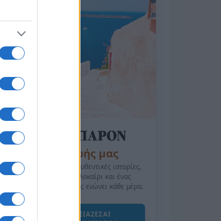
της Ζωής μας
Οι άνθρωποι, οι αυθεντικές ιστορίες,
το ελληνικό καλοκαίρι και ένας
πολιτισμός που μας ενώνει κάθε μέρα.
ΟΣΑ ΧΡΕΙΑΖΕΣΑΙ