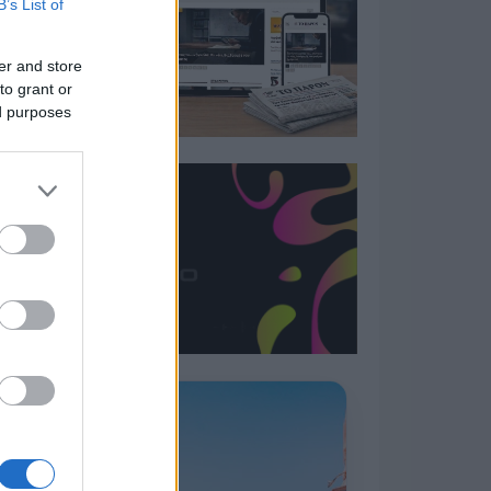
B’s List of
er and store
to grant or
ed purposes
Η ΣΤΗΛΗ ΜΑΣ