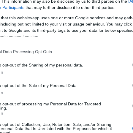
. This information may also be disclosed by us to third parties on the
IA
 πολυεπίπεδη κάλυψη της επικαιρότητας.Από το Σάββατο 6
Participants
that may further disclose it to other third parties.
ερα...
 that this website/app uses one or more Google services and may gath
including but not limited to your visit or usage behaviour. You may click 
 to Google and its third-party tags to use your data for below specifi
ΗΛΕΟΡΑΣΗ
ogle consent section.
ΑΡΑΒΑΛΤΣΙΟΥ
l Data Processing Opt Outs
o opt-out of the Sharing of my personal data.
In
o opt-out of the Sale of my Personal Data.
In
to opt-out of processing my Personal Data for Targeted
ing.
In
o opt-out of Collection, Use, Retention, Sale, and/or Sharing
ersonal Data that Is Unrelated with the Purposes for which it
lected.