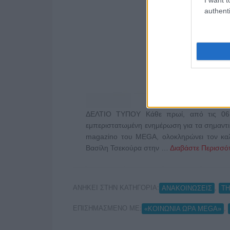
authenti
ΔΕΛΤΙΟ ΤΥΠΟΥ Κάθε πρωί, από τις 06:
εμπεριστατωμένη ενημέρωση για τα σημαντι
magazino του MEGA, ολοκληρώνει τον καλο
Βασίλη Τσεκούρα στην …
Διαβάστε Περισσότ
ΑΝΗΚΕΙ ΣΤΗΝ ΚΑΤΗΓΟΡΙΑ:
,
ΑΝΑΚΟΙΝΩΣΕΙΣ
Τ
ΕΠΙΣΗΜΑΣΜΕΝΟ ΜΕ:
,
«ΚΟΙΝΩΝΙΑ ΩΡΑ MEGA»