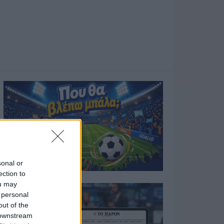
sonal or
ection to
ou may
 personal
out of the
 downstream