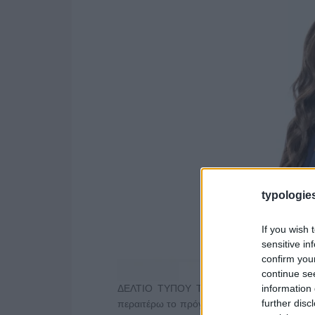
typologies
If you wish 
sensitive in
confirm you
continue se
information 
ΔΕΛΤΙΟ ΤΥΠΟΥ Το MEGA News, το 24ωρο ε
further disc
περαιτέρω το πρόγραμμά του με την προσθ