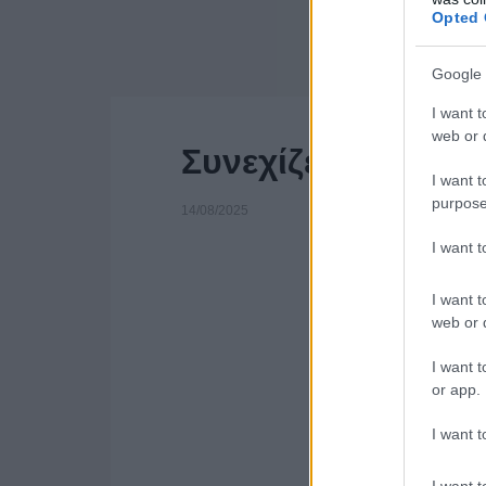
Opted 
Google 
I want t
web or d
Συνεχίζεται η «Κ
I want t
purpose
14/08/2025
I want 
I want t
web or d
I want t
or app.
I want t
I want t