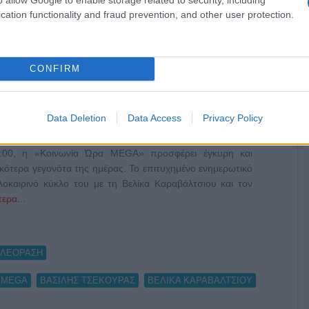
cation functionality and fraud prevention, and other user protection.
CONFIRM
Data Deletion
Data Access
Privacy Policy
00, η «Κοινωνία Ώρα MEGA» προσφέρει έγκυρη και
κότερα γεγονότα της ημέρας. Το επιτυχημένο ενημερωτικό
καιρινό κύκλο του με τη Βελίκα Καραβάλτσιου και τον
ερα...
ΗΛΕΟΡΑΣΗ
,
,
MEGA
ΒΑΣΙΛΗΣ ΤΣΕΚΟΥΡΑΣ
ΒΕΛΙΚΑ ΚΑΡΑΒΑΛΤΣΙΟΥ