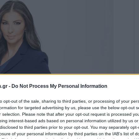
.gr -
Do Not Process My Personal Information
to opt-out of the sale, sharing to third parties, or processing of your per
formation for targeted advertising by us, please use the below opt-out s
r selection. Please note that after your opt-out request is processed y
eing interest-based ads based on personal information utilized by us or
disclosed to third parties prior to your opt-out. You may separately opt-
νημερωτικό κανάλι της Alter Ego Media, εμπλουτίζει
losure of your personal information by third parties on the IAB’s list of
ήκη του δελτίου ειδήσεων «MEGA News Επικαιρότητα» το