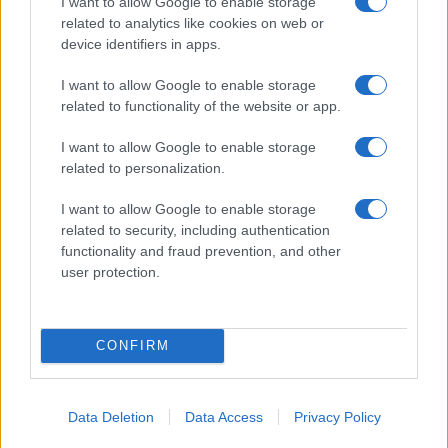
I want to allow Google to enable storage
της Ζωής μας
related to analytics like cookies on web or
Οι άνθρωποι, οι αυθεντικές ιστορίες,
device identifiers in apps.
το ελληνικό καλοκαίρι και ένας
πολιτισμός που μας ενώνει κάθε μέρα.
I want to allow Google to enable storage
related to functionality of the website or app.
ΟΣΑ ΧΡΕΙΑΖΕΣΑΙ
I want to allow Google to enable storage
ΓΙΑ ΤΟ ΚΑΛΟΚΑΙΡΙ ΣΟΥ →
related to personalization.
I want to allow Google to enable storage
related to security, including authentication
functionality and fraud prevention, and other
ΤΟ ΠΑΡΟΝ ΤΗΣ ΚΥΡΙΑΚΗΣ
user protection.
CONFIRM
Data Deletion
Data Access
Privacy Policy