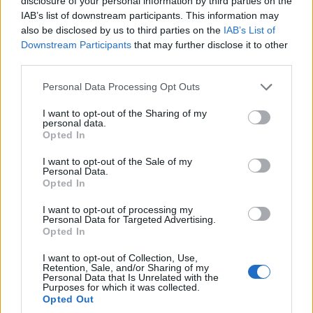
disclosure of your personal information by third parties on the
IAB’s list of downstream participants. This information may
also be disclosed by us to third parties on the
IAB’s List of
Downstream Participants
that may further disclose it to other
Στη Βουλή Κατατέθηκε το σχέδιο του προϋπολογισμού για το
third parties.
2026 σε πλήρως άυλη μορφή απο τον Υπουργό Εθνικής
Οικονομίας και Οικονομικών, Κυριάκο Πιερρακάκη,
Please note that this website/app uses one or more Google
Personal Data Processing Opt Outs
συνοδευόμενο από τον Υφυπουργό Θάνο Πετραλιά. Στην
services and may gather and store information including but
εισηγητική έκθεση, σε ένα διεθνές περιβάλλον που εξακολουθεί
not limited to your visit or usage behaviour. You may click to
I want to opt-out of the Sharing of my
personal data.
να διέπεται από γεωπολιτική …
Διαβάστε Περισσότερα...
grant or deny consent to Google and its third-party tags to
Opted In
use your data for below specified purposes in below Google
consent section.
I want to opt-out of the Sale of my
Personal Data.
ΑΝΗΚΕΙ ΣΤΗΝ ΚΑΤΗΓΟΡΙΑ:
Opted In
ΟΙΚΟΝΟΜΙΑ
I want to opt-out of processing my
ΕΠΙΣΗΜΑΣΜΕΝΟ ΜΕ:
,
ΟΙΚΟΝΟΜΙΑ
ΠΡΟΫΠΟΛΟΓΙΣΜΟΣ
Personal Data for Targeted Advertising.
Opted In
I want to opt-out of Collection, Use,
Retention, Sale, and/or Sharing of my
Personal Data that Is Unrelated with the
Purposes for which it was collected.
Ρύθμιση δανείων σε ελβετικό φράγκο
Opted Out