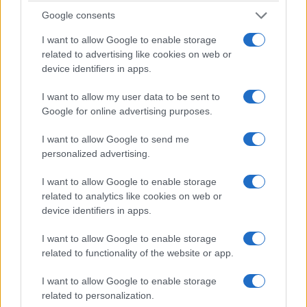
18/11/2025
Google consents
I want to allow Google to enable storage
related to advertising like cookies on web or
device identifiers in apps.
I want to allow my user data to be sent to
Google for online advertising purposes.
I want to allow Google to send me
personalized advertising.
I want to allow Google to enable storage
related to analytics like cookies on web or
device identifiers in apps.
Έντυπα και διαδικτυακά Μέσα φιλοξένησαν κάποια σημεία από
το σχέδιο της κυβέρνησης για την ανακούφιση των
I want to allow Google to enable storage
δανειοληπτών σε ελβετικό φράγκο. Να σημειώσω εξαρχής ότι η
related to functionality of the website or app.
Ελλάδα είναι η μοναδική χώρα στην Ευρώπη που δεν έχει λάβει
καμία μέριμνα για αυτήν την κατηγορία δανειοληπτών. Παρ’ όλα
I want to allow Google to enable storage
αυτά, η …
Διαβάστε Περισσότερα...
related to personalization.