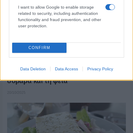
I want to allow Google to enable storage
related to security, including authentication
ΑΝΗΚΕΙ ΣΤΗΝ ΚΑΤΗΓΟΡΙΑ:
,
ΚΟΙΝΩΝΙΑ
ΟΙΚΟΝΟΜΙΑ
functionality and fraud prevention, and other
user protection.
ΕΠΙΣΗΜΑΣΜΕΝΟ ΜΕ:
,
,
«ΤΟ ΠΑΡΟΝ»
ΚΟΙΝΩΝΙΑ
ΟΙΚΟΝΟΜΙΑ
CONFIRM
Data Deletion
Data Access
Privacy Policy
Η ευλογιά των προβάτων απειλεί
σοβαρά και τη φέτα
20/10/2025