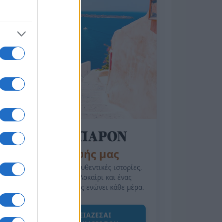
της Ζωής μας
Οι άνθρωποι, οι αυθεντικές ιστορίες,
το ελληνικό καλοκαίρι και ένας
πολιτισμός που μας ενώνει κάθε μέρα.
ΟΣΑ ΧΡΕΙΑΖΕΣΑΙ