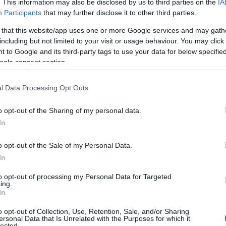
. This information may also be disclosed by us to third parties on the
IA
 Κλαπ υποδύθηκε το Χρυσαυγίτη και παρακολούθησε
Participants
that may further disclose it to other third parties.
 Το ρεπορτάζ του δημοσιεύεται στο London Review of
on Post . Ο δημοσιογράφος μεταξύ άλλων αναφέρει πως
 that this website/app uses one or more Google services and may gath
Διαβάστε Περισσότερα...
including but not limited to your visit or usage behaviour. You may click 
 to Google and its third-party tags to use your data for below specifi
ogle consent section.
,
ΡΙΔΕΣ
ΠΑΡΑΠΟΜΠΕΣ
l Data Processing Opt Outs
,
,
NGTON POST
ΑΛΕΞΑΝΤΕΡ ΚΛΑΠ
ΧΡΥΣΗ ΑΥΓΗ
o opt-out of the Sharing of my personal data.
In
o opt-out of the Sale of my Personal Data.
In
to opt-out of processing my Personal Data for Targeted
ing.
In
o opt-out of Collection, Use, Retention, Sale, and/or Sharing
ersonal Data that Is Unrelated with the Purposes for which it
lected.