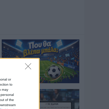
sonal or
ection to
ou may
 personal
out of the
 downstream