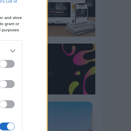
B’s List of
er and store
to grant or
ed purposes
Η ΣΤΗΛΗ ΜΑΣ