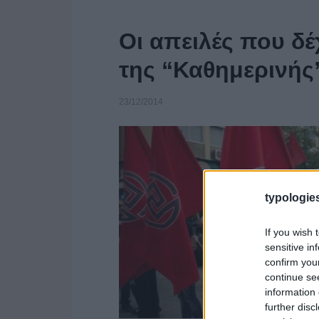
Οι απειλές που δ
της “Καθημερινής
23/12/2014
typologies
If you wish 
sensitive in
confirm you
continue se
information 
further disc