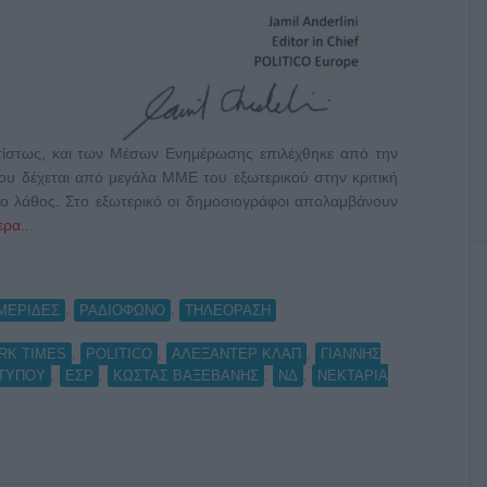
ίστως, και των Μέσων Ενημέρωσης επιλέχθηκε από την
ου δέχεται από μεγάλα ΜΜΕ του εξωτερικού στην κριτική
τιο λάθος. Στο εξωτερικό οι δημοσιογράφοι απολαμβάνουν
ρα...
,
,
ΜΕΡΙΔΕΣ
ΡΑΔΙΟΦΩΝΟ
ΤΗΛΕΟΡΑΣΗ
,
,
,
RK TIMES
POLITICO
ΑΛΕΞΑΝΤΕΡ ΚΛΑΠ
ΓΙΑΝΝΗΣ
,
,
,
,
 ΤΥΠΟΥ
ΕΣΡ
ΚΩΣΤΑΣ ΒΑΞΕΒΑΝΗΣ
ΝΔ
ΝΕΚΤΑΡΙΑ