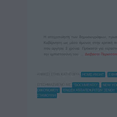
Η στοχοποίηση των δημοσιογράφων, πρωτ
Κυβέρνηση ως μέσο άμυνας στην κριτική π
που άργησε 3 χρόνια. Πρόκειται για τεράσ
την εμπιστοσύνη του …
Διαβάστε Περισσότε
ΑΝΗΚΕΙ ΣΤΗΝ ΚΑΤΗΓΟΡΙΑ:
,
HOME-RIGHT
ΕΦΗ
ΕΠΙΣΗΜΑΣΜΕΝΟ ΜΕ:
,
"DOCUMENTO"
NEW YO
,
ΟΙΚΟΝΟΜΟΥ
ΕΝΩΣΗ ΑΝΤΑΠΟΚΡΙΤΩΝ ΞΕΝΟΥ
ΣΤΑΜΟΥΛΗ