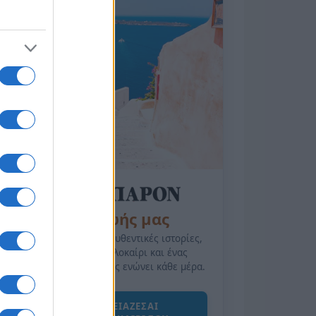
της Ζωής μας
Οι άνθρωποι, οι αυθεντικές ιστορίες,
το ελληνικό καλοκαίρι και ένας
πολιτισμός που μας ενώνει κάθε μέρα.
ΟΣΑ ΧΡΕΙΑΖΕΣΑΙ