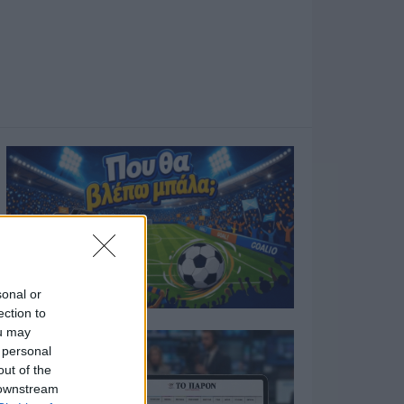
sonal or
ection to
ou may
 personal
out of the
 downstream