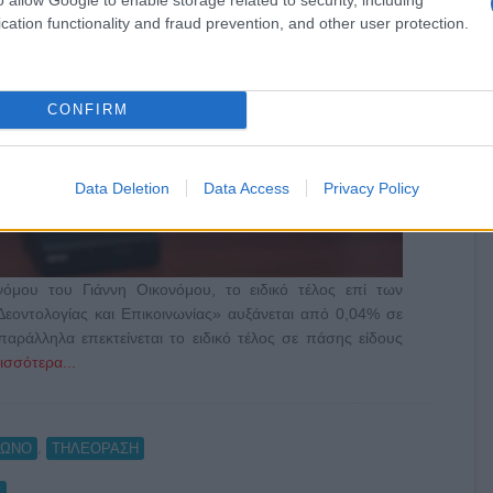
cation functionality and fraud prevention, and other user protection.
CONFIRM
Data Deletion
Data Access
Privacy Policy
μου του Γιάννη Οικονόμου, το ειδικό τέλος επί των
Δεοντολογίας και Επικοινωνίας» αυξάνεται από 0,04% σε
αράλληλα επεκτείνεται το ειδικό τέλος σε πάσης είδους
ισσότερα...
,
ΦΩΝΟ
ΤΗΛΕΟΡΑΣΗ
Σ