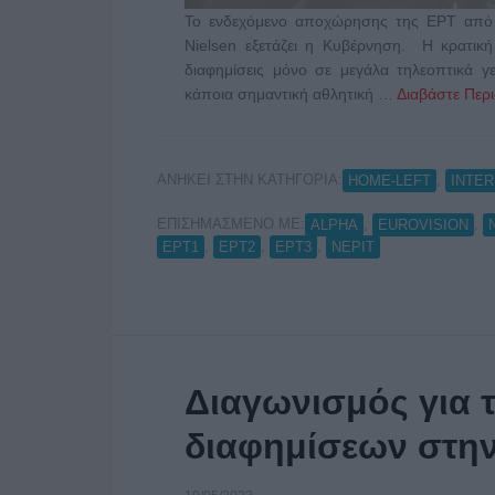
Το ενδεχόμενο αποχώρησης της ΕΡΤ από τ
Nielsen εξετάζει η Κυβέρνηση. Η κρατική
διαφημίσεις μόνο σε μεγάλα τηλεοπτικά γ
κάποια σημαντική αθλητική …
Διαβάστε Περι
ΑΝΗΚΕΙ ΣΤΗΝ ΚΑΤΗΓΟΡΙΑ:
,
HOME-LEFT
INTE
ΕΠΙΣΗΜΑΣΜΕΝΟ ΜΕ:
,
,
ALPHA
EUROVISION
,
,
,
ΕΡΤ1
ΕΡΤ2
ΕΡΤ3
ΝΕΡΙΤ
Διαγωνισμός για 
διαφημίσεων στη