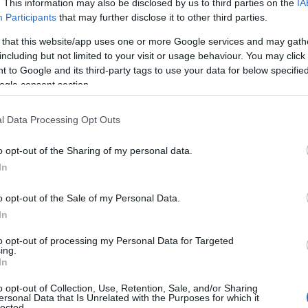
. This information may also be disclosed by us to third parties on the
IA
 δαπάνης στην τηλεόραση και στο ραδιόφωνο». Το χρονικό
Participants
that may further disclose it to other third parties.
τερα...
 that this website/app uses one or more Google services and may gath
including but not limited to your visit or usage behaviour. You may click 
 to Google and its third-party tags to use your data for below specifi
ΟΡΑΣΗ
ogle consent section.
,
ΣΕΙΣ
ΕΡΤ
l Data Processing Opt Outs
o opt-out of the Sharing of my personal data.
In
o opt-out of the Sale of my Personal Data.
In
to opt-out of processing my Personal Data for Targeted
ing.
In
o opt-out of Collection, Use, Retention, Sale, and/or Sharing
ersonal Data that Is Unrelated with the Purposes for which it
lected.