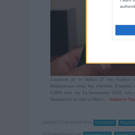
authenti
Σύμφωνα με το άρθρο 27 του σχεδίου νό
διαφημίσεων υπέρ της «Αστικής Εταιρείας 
0,06% από την 1η Ιανουαρίου 2025, ενώ π
διαφημίσεις σε όλα τα Μέσα …
Διαβάστε Περ
ΑΝΗΚΕΙ ΣΤΗΝ ΚΑΤΗΓΟΡΙΑ:
,
INTERNET
ΡΑΔΙΟ
ΕΠΙΣΗΜΑΣΜΕΝΟ ΜΕ:
,
ΔΙΑΦΗΜΙΣΕΙΣ
ΧΟΡΗΓΙΕ