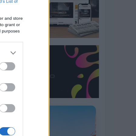
B’s List of
er and store
to grant or
ed purposes
Η ΣΤΗΛΗ ΜΑΣ