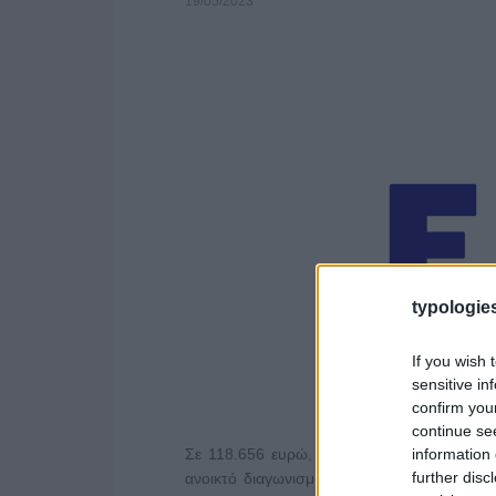
19/05/2023
typologies
If you wish 
sensitive in
confirm you
continue se
information 
Σε 118.656 ευρώ, πλέον ΦΠΑ, ανέρχεται 
further disc
ανοικτό διαγωνισμό για την «Προμήθεια υ