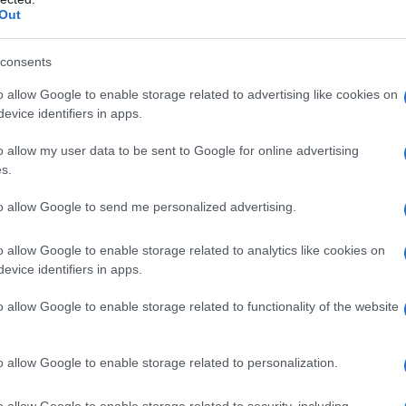
Out
consents
o allow Google to enable storage related to advertising like cookies on
evice identifiers in apps.
ί των διαφημίσεων για
o allow my user data to be sent to Google for online advertising
οινωνίας
s.
to allow Google to send me personalized advertising.
o allow Google to enable storage related to analytics like cookies on
evice identifiers in apps.
o allow Google to enable storage related to functionality of the website
o allow Google to enable storage related to personalization.
o allow Google to enable storage related to security, including