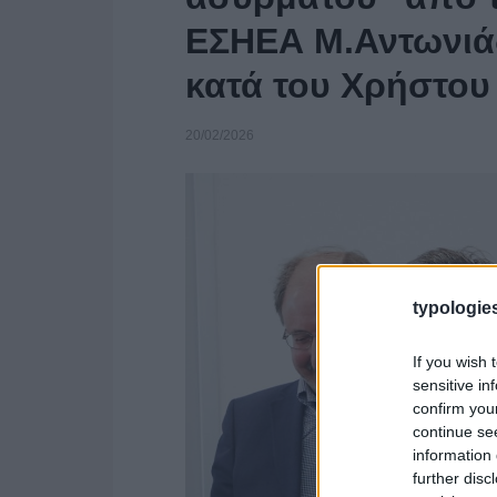
ΕΣΗΕΑ Μ.Αντωνιάδ
κατά του Χρήστου
20/02/2026
typologies
If you wish 
sensitive in
confirm you
continue se
information 
further disc