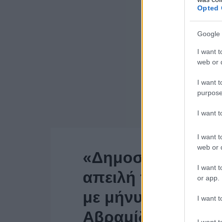
Opted 
Google 
I want t
web or d
I want t
purpose
I want 
I want t
web or d
«Δημοσιογραφική 
I want t
απειλή του κυβερ
or app.
με μήνυση κατά 
I want t
Αβραμίδη”
I want t