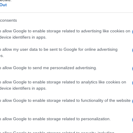
Out
consents
o allow Google to enable storage related to advertising like cookies on
evice identifiers in apps.
o allow my user data to be sent to Google for online advertising
s.
to allow Google to send me personalized advertising.
o allow Google to enable storage related to analytics like cookies on
evice identifiers in apps.
Συνεργασία»: “Για την
o allow Google to enable storage related to functionality of the website
νητικού εκπροσώπου
του συναδέλφου Χρ.
o allow Google to enable storage related to personalization.
o allow Google to enable storage related to security, including