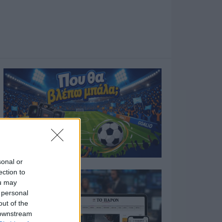
sonal or
ection to
ou may
 personal
out of the
 downstream