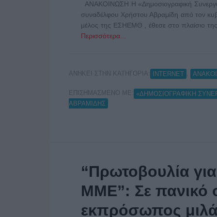
ΑΝΑΚΟΙΝΩΣΗ Η «Δημοσιογραφική Συνεργασία
συναδέλφου Χρήστου Αβραμίδη από τον κυ
μέλος της ΕΣΗΕΜΘ , έθεσε στο πλαίσιο τη
Περισσότερα...
ΑΝΗΚΕΙ ΣΤΗΝ ΚΑΤΗΓΟΡΙΑ:
,
INTERNET
ΑΝΑΚΟΙ
ΕΠΙΣΗΜΑΣΜΕΝΟ ΜΕ:
«ΔΗΜΟΣΙΟΓΡΑΦΙΚΗ ΣΥΝΕ
ΑΒΡΑΜΙΔΗΣ
“Πρωτοβουλία για
ΜΜΕ”: Σε πανικό 
εκπρόσωπος μιλά