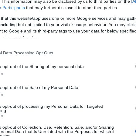
. This information may also be disclosed by us to third parties on the
IA
Participants
that may further disclose it to other third parties.
 that this website/app uses one or more Google services and may gath
including but not limited to your visit or usage behaviour. You may click 
 to Google and its third-party tags to use your data for below specifi
ogle consent section.
λογών στην ΕΣΗΕΑ, η "Πρωτοβουλία για την Ανατροπή
.Σ, κατέθεσε πρόταση Ψηφίσματος-Ανακοίνωσης για την
l Data Processing Opt Outs
ύλου Μαρινάκη στο δημοσιογράφο Χρήστο Αβραμίδη και
Περισσότερα...
o opt-out of the Sharing of my personal data.
In
o opt-out of the Sale of my Personal Data.
In
,
ΙΑ ΑΝΤΩΝΙΑΔΟΥ
ΧΡΗΣΤΟΣ ΑΒΡΑΜΙΔΗΣ
to opt-out of processing my Personal Data for Targeted
ing.
In
o opt-out of Collection, Use, Retention, Sale, and/or Sharing
ersonal Data that Is Unrelated with the Purposes for which it
lected.