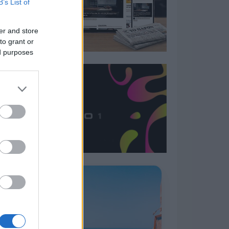
B’s List of
er and store
to grant or
ed purposes
Η ΣΤΗΛΗ ΜΑΣ