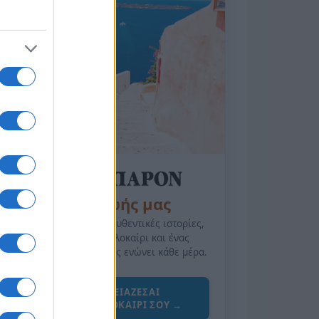
της Ζωής μας
Οι άνθρωποι, οι αυθεντικές ιστορίες,
το ελληνικό καλοκαίρι και ένας
πολιτισμός που μας ενώνει κάθε μέρα.
ΟΣΑ ΧΡΕΙΑΖΕΣΑΙ
ΓΙΑ ΤΟ ΚΑΛΟΚΑΙΡΙ ΣΟΥ →