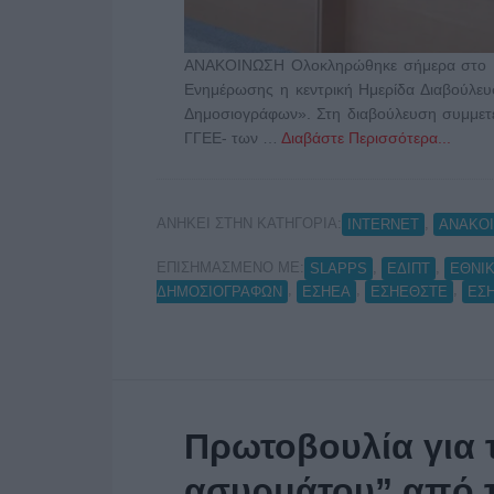
ΑΝΑΚΟΙΝΩΣΗ Ολοκληρώθηκε σήμερα στο Κέν
Ενημέρωσης η κεντρική Ημερίδα Διαβούλευ
Δημοσιογράφων». Στη διαβούλευση συμμετε
ΓΓΕΕ- των …
Διαβάστε Περισσότερα...
ΑΝΗΚΕΙ ΣΤΗΝ ΚΑΤΗΓΟΡΙΑ:
,
INTERNET
ΑΝΑΚΟΙ
ΕΠΙΣΗΜΑΣΜΕΝΟ ΜΕ:
,
,
SLAPPS
ΕΔΙΠΤ
ΕΘΝΙΚ
,
,
,
ΔΗΜΟΣΙΟΓΡΑΦΩΝ
ΕΣΗΕΑ
ΕΣΗΕΘΣΤΕ
ΕΣ
Πρωτοβουλία για 
ασυρμάτου” από 