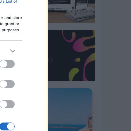
B’s List of
er and store
to grant or
ed purposes
Η ΣΤΗΛΗ ΜΑΣ