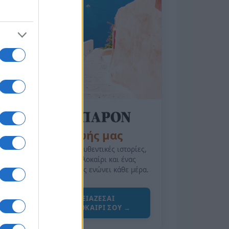
της Ζωής μας
Οι άνθρωποι, οι αυθεντικές ιστορίες,
το ελληνικό καλοκαίρι και ένας
πολιτισμός που μας ενώνει κάθε μέρα.
ΟΣΑ ΧΡΕΙΑΖΕΣΑΙ
ΓΙΑ ΤΟ ΚΑΛΟΚΑΙΡΙ ΣΟΥ →