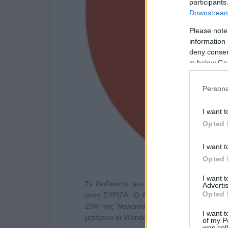
participants
Downstream 
Please note
information 
deny consent
in below Go
Persona
I want t
Opted 
I want t
Opted 
I want 
Σε διαδικασία μετασχηματισμού και η ιστοσε
Advertis
Opted 
στον ΣΥΡΙΖΑ. Ο διευθυντής της ιστοσελίδ
25% της Newsroom ΑΕ, συζητάει την απόκ
I want t
μετέχουν οι Μιλτιάδης …
Διαβάστε Περισσότε
of my P
was col