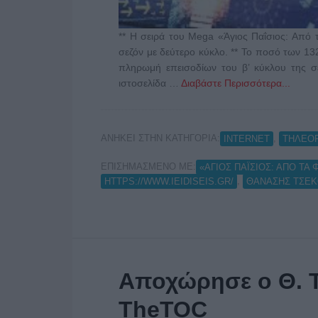
** Η σειρά του Mega «Άγιος Παΐσιος: Από
σεζόν με δεύτερο κύκλο. ** Το ποσό των 1
πληρωμή επεισοδίων του β’ κύκλου της σ
ιστοσελίδα …
Διαβάστε Περισσότερα...
ΑΝΗΚΕΙ ΣΤΗΝ ΚΑΤΗΓΟΡΙΑ:
,
INTERNET
ΤΗΛΕΟ
ΕΠΙΣΗΜΑΣΜΕΝΟ ΜΕ:
«ΑΓΙΟΣ ΠΑΪΣΙΟΣ: ΑΠΟ ΤΑ
,
HTTPS://WWW.IEIDISEIS.GR/
ΘΑΝΑΣΗΣ ΤΣΕ
Αποχώρησε ο Θ. 
TheTOC