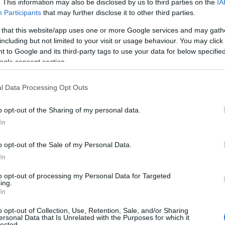
. This information may also be disclosed by us to third parties on the
IA
Participants
that may further disclose it to other third parties.
 that this website/app uses one or more Google services and may gath
including but not limited to your visit or usage behaviour. You may click 
 to Google and its third-party tags to use your data for below specifi
ogle consent section.
l Data Processing Opt Outs
o opt-out of the Sharing of my personal data.
In
o opt-out of the Sale of my Personal Data.
In
to opt-out of processing my Personal Data for Targeted
λίδα https://www.ieidiseis.gr/, παράλληλα με το διαζύγιο
ing.
In
ας και δημοσιογράφος Θανάσης Τσεκούρας, κάτοχος του
τηση του συνόλου των μετοχών. Στο ΔΣ της εταιρείας
o opt-out of Collection, Use, Retention, Sale, and/or Sharing
ρα...
ersonal Data that Is Unrelated with the Purposes for which it
lected.