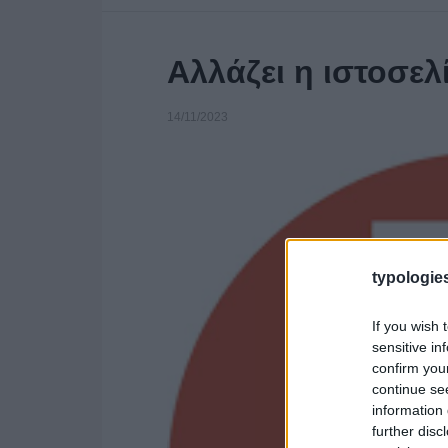
Αλλάζει η ιστοσελί
14/11/2023
typologies
If you wish 
sensitive in
confirm you
continue se
information 
further disc