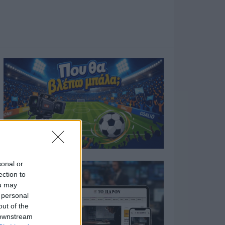
sonal or
ection to
ou may
 personal
out of the
 downstream