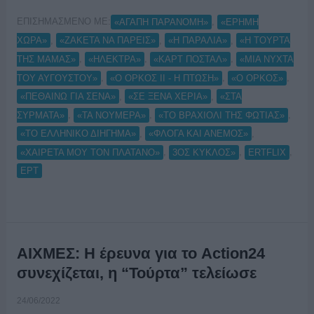
ΕΠΙΣΗΜΑΣΜΕΝΟ ΜΕ:
,
«ΑΓΑΠΗ ΠΑΡΑΝΟΜΗ»
«ΕΡΗΜΗ
,
,
,
ΧΩΡΑ»
«ΖΑΚΕΤΑ ΝΑ ΠΑΡΕΙΣ»
«Η ΠΑΡΑΛΙΑ»
«Η ΤΟΥΡΤΑ
,
,
,
ΤΗΣ ΜΑΜΑΣ»
«ΗΛΕΚΤΡΑ»
«ΚΑΡΤ ΠΟΣΤΑΛ»
«ΜΙΑ ΝΥΧΤΑ
,
,
,
ΤΟΥ ΑΥΓΟΥΣΤΟΥ»
«Ο ΟΡΚΟΣ ΙΙ - Η ΠΤΩΣΗ»
«Ο ΟΡΚΟΣ»
,
,
«ΠΕΘΑΙΝΩ ΓΙΑ ΣΕΝΑ»
«ΣΕ ΞΕΝΑ ΧΕΡΙΑ»
«ΣΤΑ
,
,
,
ΣΥΡΜΑΤΑ»
«ΤΑ ΝΟΥΜΕΡΑ»
«ΤΟ ΒΡΑΧΙΟΛΙ ΤΗΣ ΦΩΤΙΑΣ»
,
,
«ΤΟ ΕΛΛΗΝΙΚΟ ΔΙΗΓΗΜΑ»
«ΦΛΟΓΑ ΚΑΙ ΑΝΕΜΟΣ»
,
,
,
«ΧΑΙΡΕΤΑ ΜΟΥ ΤΟΝ ΠΛΑΤΑΝΟ»
3ΟΣ ΚΥΚΛΟΣ»
ERTFLIX
ΕΡΤ
ΑΙΧΜΕΣ: Η έρευνα για το Action24
συνεχίζεται, η “Τούρτα” τελείωσε
24/06/2022