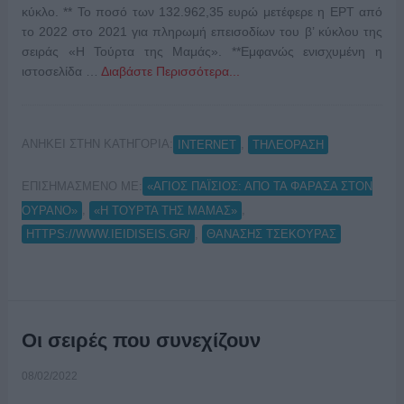
κύκλο. ** Το ποσό των 132.962,35 ευρώ μετέφερε η ΕΡΤ από
το 2022 στο 2021 για πληρωμή επεισοδίων του β’ κύκλου της
σειράς «Η Τούρτα της Μαμάς». **Εμφανώς ενισχυμένη η
ιστοσελίδα …
Διαβάστε Περισσότερα...
ΑΝΗΚΕΙ ΣΤΗΝ ΚΑΤΗΓΟΡΙΑ:
,
INTERNET
ΤΗΛΕΟΡΑΣΗ
ΕΠΙΣΗΜΑΣΜΕΝΟ ΜΕ:
«ΑΓΙΟΣ ΠΑΪΣΙΟΣ: ΑΠΟ ΤΑ ΦΑΡΑΣΑ ΣΤΟΝ
,
,
ΟΥΡΑΝΟ»
«Η ΤΟΥΡΤΑ ΤΗΣ ΜΑΜΑΣ»
,
HTTPS://WWW.IEIDISEIS.GR/
ΘΑΝΑΣΗΣ ΤΣΕΚΟΥΡΑΣ
Οι σειρές που συνεχίζουν
08/02/2022