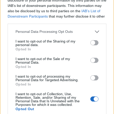
disclosure of your personal information by third parties on the
IAB’s list of downstream participants. This information may
also be disclosed by us to third parties on the
IAB’s List of
Η μεγάλη επένδυση της ΕΡΤ στη μυθοπλασία συνεχίζεται με
Downstream Participants
that may further disclose it to other
την έγκριση νέων παραγωγών που θα έρθουν στους
third parties.
τηλεοπτικούς δέκτες. Πρόκειται για μεγάλες παραγωγές, όπως
Please note that this website/app uses one or more Google
Personal Data Processing Opt Outs
το «Music Hall», «Καρτ Ποστάλ», «Αγάπη Παράνομη» και
services and may gather and store information including but
«Ζακέτα να πάρεις», που έρχονται να συναντήσουν τις
not limited to your visit or usage behaviour. You may click to
I want to opt-out of the Sharing of my
παραγωγές που ήδη …
Διαβάστε Περισσότερα...
personal data.
grant or deny consent to Google and its third-party tags to
Opted In
use your data for below specified purposes in below Google
consent section.
I want to opt-out of the Sale of my
Personal Data.
ΑΝΗΚΕΙ ΣΤΗΝ ΚΑΤΗΓΟΡΙΑ:
,
HOME-RIGHT
ΤΗΛΕΟΡΑΣΗ
Opted In
ΕΠΙΣΗΜΑΣΜΕΝΟ ΜΕ:
,
,
«MUSIC HALL»
«ΑΓΑΠΗ ΠΑΡΑΝΟΜΗ»
I want to opt-out of processing my
Personal Data for Targeted Advertising.
,
,
«ΖΑΚΕΤΑ ΝΑ ΠΑΡΕΙΣ»
«Η ΤΟΥΡΤΑ ΤΗΣ ΜΑΜΑΣ»
«ΚΑΡΤ
Opted In
,
,
ΠΟΣΤΑΛ»
«ΤΑ ΚΑΛΥΤΕΡΑ ΜΑΣ ΧΡΟΝΙΑ»
«ΧΑΙΡΕΤΑ ΜΟΥ
I want to opt-out of Collection, Use,
,
,
ΤΟΝ ΠΛΑΤΑΝΟ»
ARCADIA MEDIA
NEEDAFIXER
Retention, Sale, and/or Sharing of my
Personal Data that Is Unrelated with the
,
ΜΟΝΟΠΡΟΣΩΠΗ ΙΚΕ
ΑΓΓΕΛΟΣ ΣΤΥΛΙΑΝΟΣ ΠΑΡΑΓΩΓΗ
Purposes for which it was collected.
Opted Out
,
ΟΠΤΙΚΟΑΚΟΥΣΤΙΚΩΝ ΜΕΣΩΝ ΜΟΝΟΠΡΟΣΩΠΗ ΙΚΕ