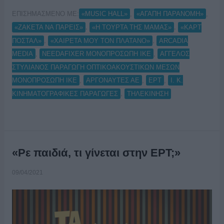
ΕΠΙΣΗΜΑΣΜΕΝΟ ΜΕ:
,
,
«MUSIC HALL»
«ΑΓΑΠΗ ΠΑΡΑΝΟΜΗ»
,
,
«ΖΑΚΕΤΑ ΝΑ ΠΑΡΕΙΣ»
«Η ΤΟΥΡΤΑ ΤΗΣ ΜΑΜΑΣ»
«ΚΑΡΤ
,
,
ΠΟΣΤΑΛ»
«ΧΑΙΡΕΤΑ ΜΟΥ ΤΟΝ ΠΛΑΤΑΝΟ»
ARCADIA
,
,
MEDIA
NEEDAFIXER ΜΟΝΟΠΡΟΣΩΠΗ ΙΚΕ
ΑΓΓΕΛΟΣ
ΣΤΥΛΙΑΝΟΣ ΠΑΡΑΓΩΓΗ ΟΠΤΙΚΟΑΚΟΥΣΤΙΚΩΝ ΜΕΣΩΝ
,
,
,
ΜΟΝΟΠΡΟΣΩΠΗ ΙΚΕ
ΑΡΓΟΝΑΥΤΕΣ ΑΕ
ΕΡΤ
Ι. Κ.
,
ΚΙΝΗΜΑΤΟΓΡΑΦΙΚΕΣ ΠΑΡΑΓΩΓΕΣ
ΤΗΛΕΚΙΝΗΣΗ
«Ρε παιδιά, τι γίνεται στην ΕΡΤ;»
09/04/2021