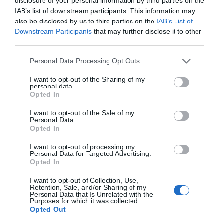
disclosure of your personal information by third parties on the
IAB’s list of downstream participants. This information may
also be disclosed by us to third parties on the
IAB’s List of
Downstream Participants
that may further disclose it to other
third parties.
Please note that this website/app uses one or more Google
Personal Data Processing Opt Outs
services and may gather and store information including but
not limited to your visit or usage behaviour. You may click to
I want to opt-out of the Sharing of my
personal data.
grant or deny consent to Google and its third-party tags to
Opted In
use your data for below specified purposes in below Google
consent section.
I want to opt-out of the Sale of my
Personal Data.
ΔΕΛΤΙΟ ΤΥΠΟΥ Κάθε προηγούμενο ρεκόρ
Opted In
του ERTFLIX έσπασε η νέα σειρά της ΕΡΤ1 «Το βραχιόλι της
I want to opt-out of processing my
φωτιάς», που ανέβηκε στην ψηφιακή πλατφόρμα της ΕΡΤ από
Personal Data for Targeted Advertising.
την Τετάρτη 25 Ιανουαρίου έως και την Τρίτη 31 Ιανουαρίου
Opted In
2023. Μπορεί να μοιάζει απίστευτο, αλλά τα οχτώ
I want to opt-out of Collection, Use,
επεισόδια της σειράς …
Διαβάστε Περισσότερα...
Retention, Sale, and/or Sharing of my
Personal Data that Is Unrelated with the
Purposes for which it was collected.
Opted Out