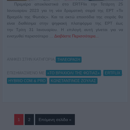
Πρεμιέρα αποκλειστικά στο ΕRΤFlix την Τετάρτη 25
Ιανουαρίου 2023 για τη νέα δραματική σειρά της ΕΡΤ «Το
Βραχιόλι της Φωτιάς». Και τα οκτώ επεισόδια της σειράς θα
είναι διαθέσιμα στην ψηφιακή πλατφόρμα της ΕΡΤ έως
την Τρίτη 31 Ιανουαρίου. Η επιλογή αυτή γίνεται για να
ενισχυθεί περισσότερο …
Διαβάστε Περισσότερα...
ΑΝΗΚΕΙ ΣΤΗΝ ΚΑΤΗΓΟΡΙΑ:
ΤΗΛΕΟΡΑΣΗ
ΕΠΙΣΗΜΑΣΜΕΝΟ ΜΕ:
,
,
«ΤΟ ΒΡΑΧΙΟΛΙ ΤΗΣ ΦΩΤΙΑΣ»
ERTFLIX
,
HYBRID COM & PRO
ΚΩΝΣΤΑΝΤΙΝΟΣ ΖΟΥΛΑΣ
1
2
Επόμενη σελίδα »