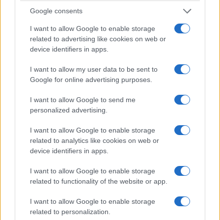
ΑΝΗΚΕΙ ΣΤΗΝ ΚΑΤΗΓΟΡΙΑ:
,
STREAMING
ΤΗΛΕΟΡΑΣΗ
Google consents
ΕΠΙΣΗΜΑΣΜΕΝΟ ΜΕ:
,
,
«ΤΟ ΒΡΑΧΙΟΛΙ ΤΗΣ ΦΩΤΙΑΣ»
ERTFLIX
I want to allow Google to enable storage
ΕΡΤ
related to advertising like cookies on web or
device identifiers in apps.
I want to allow my user data to be sent to
Google for online advertising purposes.
Το ντοκιμαντέρ της ΕΡΤ «Πορεία στο
I want to allow Google to send me
χρόνο» επέλεξε η Αντιπροσωπεία της
personalized advertising.
Ευρωπαϊκής Επιτροπής στην Ελλάδα
I want to allow Google to enable storage
με αφορμή την Ημέρα Μνήμης των
related to analytics like cookies on web or
Θυμάτων του Ολοκαυτώματος
device identifiers in apps.
29/01/2023
I want to allow Google to enable storage
related to functionality of the website or app.
I want to allow Google to enable storage
related to personalization.