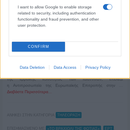
I want to allow Google to enable storage
related to security, including authentication
functionality and fraud prevention, and other
user protection.
CONFIRM
ΔΕΛΤΙΟ ΤΥΠΟΥ Το σπουδαίο ντοκιμαντέρ παραγωγής
Data Deletion
Data Access
Privacy Policy
της ΕΡΤ, «Πορεία στο χρόνο», που πραγματεύεται την ιστορία
της εβραϊκής κοινότητας των Ιωαννίνων, επέλεξε
η Αντιπροσωπεία της Ευρωπαϊκής Επιτροπής στην …
Διαβάστε Περισσότερα...
ΑΝΗΚΕΙ ΣΤΗΝ ΚΑΤΗΓΟΡΙΑ:
ΤΗΛΕΟΡΑΣΗ
ΕΠΙΣΗΜΑΣΜΕΝΟ ΜΕ:
,
,
«ΤΟ ΒΡΑΧΙΟΛΙ ΤΗΣ ΦΩΤΙΑΣ»
ΕΡΤ