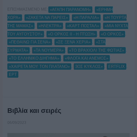
ΕΠΙΣΗΜΑΣΜΕΝΟ ΜΕ:
,
«ΑΓΑΠΗ ΠΑΡΑΝΟΜΗ»
«ΕΡΗΜΗ
,
,
,
ΧΩΡΑ»
«ΖΑΚΕΤΑ ΝΑ ΠΑΡΕΙΣ»
«Η ΠΑΡΑΛΙΑ»
«Η ΤΟΥΡΤΑ
,
,
,
ΤΗΣ ΜΑΜΑΣ»
«ΗΛΕΚΤΡΑ»
«ΚΑΡΤ ΠΟΣΤΑΛ»
«ΜΙΑ ΝΥΧΤΑ
,
,
,
ΤΟΥ ΑΥΓΟΥΣΤΟΥ»
«Ο ΟΡΚΟΣ ΙΙ - Η ΠΤΩΣΗ»
«Ο ΟΡΚΟΣ»
,
,
«ΠΕΘΑΙΝΩ ΓΙΑ ΣΕΝΑ»
«ΣΕ ΞΕΝΑ ΧΕΡΙΑ»
«ΣΤΑ
,
,
,
ΣΥΡΜΑΤΑ»
«ΤΑ ΝΟΥΜΕΡΑ»
«ΤΟ ΒΡΑΧΙΟΛΙ ΤΗΣ ΦΩΤΙΑΣ»
,
,
«ΤΟ ΕΛΛΗΝΙΚΟ ΔΙΗΓΗΜΑ»
«ΦΛΟΓΑ ΚΑΙ ΑΝΕΜΟΣ»
,
,
,
«ΧΑΙΡΕΤΑ ΜΟΥ ΤΟΝ ΠΛΑΤΑΝΟ»
3ΟΣ ΚΥΚΛΟΣ»
ERTFLIX
ΕΡΤ
Βιβλία και σειρές
06/09/2023