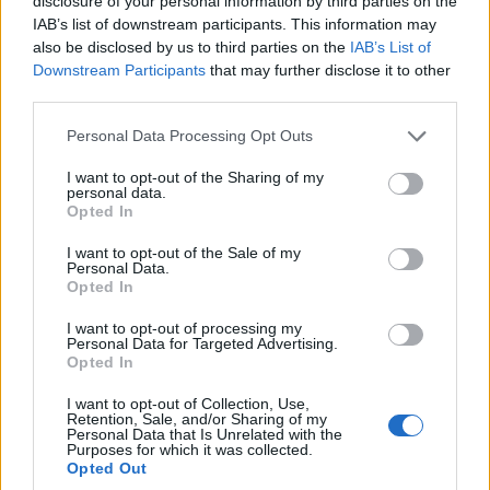
disclosure of your personal information by third parties on the
IAB’s list of downstream participants. This information may
also be disclosed by us to third parties on the
IAB’s List of
Downstream Participants
that may further disclose it to other
third parties.
Please note that this website/app uses one or more Google
Personal Data Processing Opt Outs
Αλλάζουν τα δεδομένα στην κατανομή της κρατικής διαφήμισης.
services and may gather and store information including but
Σύμφωνα με πληροφορίες από τον σχεδιασμό των υπουργείων
not limited to your visit or usage behaviour. You may click to
I want to opt-out of the Sharing of my
και των διαφημιστικών εταιρειών που διαχειρίζονται τους
personal data.
grant or deny consent to Google and its third-party tags to
λογαριασμούς, δεν υπάρχει πλέον η κατάτμηση των ηλικιών
Opted In
use your data for below specified purposes in below Google
μεταξύ 18 και 54 ετών, που γίνεται από τη Nielsen, με τη
consent section.
I want to opt-out of the Sale of my
σύμφωνη γνώμη …
Διαβάστε Περισσότερα...
Personal Data.
Opted In
I want to opt-out of processing my
Personal Data for Targeted Advertising.
ΑΝΗΚΕΙ ΣΤΗΝ ΚΑΤΗΓΟΡΙΑ:
,
,
INTERNET
ΜΕΤΡΗΣΕΙΣ
Opted In
,
ΡΑΔΙΟΦΩΝΟ
ΤΗΛΕΟΡΑΣΗ
I want to opt-out of Collection, Use,
Retention, Sale, and/or Sharing of my
ΕΠΙΣΗΜΑΣΜΕΝΟ ΜΕ:
,
NIELSEN
ΚΡΑΤΙΚΗ ΔΙΑΦΗΜΙΣΗ
Personal Data that Is Unrelated with the
Purposes for which it was collected.
Opted Out