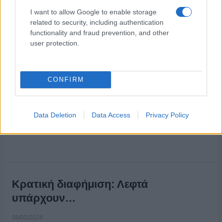
υποβολής προγράμματος επικοινωνιακής προβολής για το έτος
I want to allow Google to enable storage
2025 και των αντίστοιχων εκθέσεων απολογισμών των φορέων
related to security, including authentication
του δημοσίου και του ευρύτερου δημοσίου τομέα για το έτος
functionality and fraud prevention, and other
2024 έως το πρώτο τρίμηνο του επόμενου χρόνου. Την
user protection.
υποχρέωση αυτή …
Διαβάστε Περισσότερα...
CONFIRM
ΑΝΗΚΕΙ ΣΤΗΝ ΚΑΤΗΓΟΡΙΑ:
,
,
INTERNET
ΡΑΔΙΟΦΩΝΟ
ΤΗΛΕΟΡΑΣΗ
Data Deletion
Data Access
Privacy Policy
ΕΠΙΣΗΜΑΣΜΕΝΟ ΜΕ:
,
ΓΓΕΕ
ΚΡΑΤΙΚΗ ΔΙΑΦΗΜΙΣΗ
Κρατική διαφήμιση: Λεφτά
υπάρχουν…
06/05/2024