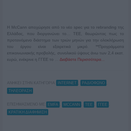
H McCann αποχώρησε από το νέο spec για το rebranding της
Ελλάδας, που διοργανώνει το… ΤΕΕ, θεωρώντας πως το
προτεινόμενο διάστημα των τριών μηνών για την ολοκλήρωση
του έργου είναι εξαιρετικά μικρό. **Προγράμματα
επικοινωνιακής προβολής, συνολικού ύψους άνω των 2,4 εκατ.
ευρώ, ενέκρινε η ΓΓΕΕ το …
Διαβάστε Περισσότερα...
ΑΝΗΚΕΙ ΣΤΗΝ ΚΑΤΗΓΟΡΙΑ:
,
,
INTERNET
ΡΑΔΙΟΦΩΝΟ
ΤΗΛΕΟΡΑΣΗ
ΕΠΙΣΗΜΑΣΜΕΝΟ ΜΕ:
,
,
,
,
EMFA
MCCANN
TEE
ΓΓΕΕ
ΚΡΑΤΙΚΗ ΔΙΑΦΗΜΙΣΗ