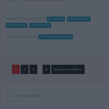
ΑΝΗΚΕΙ ΣΤΗΝ ΚΑΤΗΓΟΡΙΑ:
,
,
INTERNET
ΕΦΗΜΕΡΙΔΕΣ
,
ΡΑΔΙΟΦΩΝΟ
ΤΗΛΕΟΡΑΣΗ
ΕΠΙΣΗΜΑΣΜΕΝΟ ΜΕ:
ΚΡΑΤΙΚΗ ΔΙΑΦΗΜΙΣΗ
1
2
3
…
8
Επόμενη σελίδα »