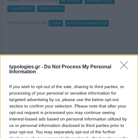
ΑΝΗΚΕΙ ΣΤΗΝ ΚΑΤΗΓΟΡΙΑ:
,
,
INTERNET
ΕΦΗΜΕΡΙΔΕΣ
,
ΡΑΔΙΟΦΩΝΟ
ΤΗΛΕΟΡΑΣΗ
ΕΠΙΣΗΜΑΣΜΕΝΟ ΜΕ:
,
EMFA
ΚΡΑΤΙΚΗ ΔΙΑΦΗΜΙΣΗ
Διανομή της κρατικής διαφήμισης με
typologies.gr -
Do Not Process My Personal
άλλα κριτήρια
Information
26/12/2024
If you wish to opt-out of the sale, sharing to third parties, or
processing of your personal or sensitive information for
targeted advertising by us, please use the below opt-out
section to confirm your selection. Please note that after your
opt-out request is processed you may continue seeing
interest-based ads based on personal information utilized by
us or personal information disclosed to third parties prior to
your opt-out. You may separately opt-out of the further