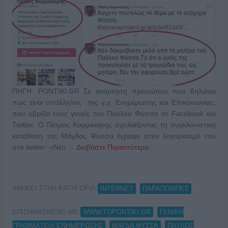
ΠΗΓΗ: PONTIKI.GR Σε ανάρτηση προσώπου που δηλώνει
πως είναι υπάλληλος της γ.γ. Ενημέρωσης και Επικοινωνίας,
που υβρίζει τους γονείς του Παύλου Φύσσα σε Facebook και
Twitter. Ο Πέτρος Κορμικιάρης σχολιάζοντας τη συγκλονιστική
κατάθεση της Μάγδας Φύσσα έγραψε στον λογαριασμό του
στο twitter: «Νέο …
Διαβάστε Περισσότερα...
ΑΝΗΚΕΙ ΣΤΗΝ ΚΑΤΗΓΟΡΙΑ:
,
INTERNET
ΠΑΡΑΠΟΜΠΕΣ
ΕΠΙΣΗΜΑΣΜΕΝΟ ΜΕ:
,
WWW.TOPONTIKI.GR
ΓΕΝΙΚΗ
,
,
ΓΡΑΜΜΑΤΕΙΑ ΕΝΗΜΕΡΩΣΗΣ
ΜΑΓΔΑ ΦΥΣΣΑ
ΠΑΥΛΟΣ