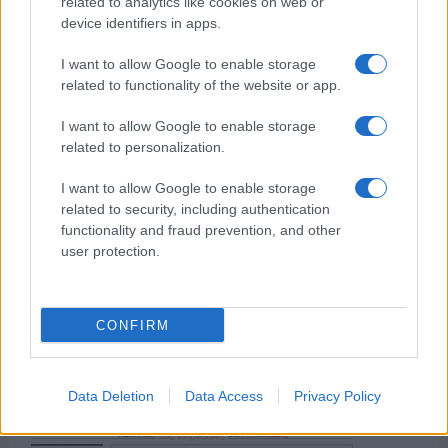
related to analytics like cookies on web or
device identifiers in apps.
της Ζωής μας
I want to allow Google to enable storage
Οι άνθρωποι, οι αυθεντικές ιστορίες,
related to functionality of the website or app.
το ελληνικό καλοκαίρι και ένας
πολιτισμός που μας ενώνει κάθε μέρα.
I want to allow Google to enable storage
related to personalization.
ΟΣΑ ΧΡΕΙΑΖΕΣΑΙ
ΓΙΑ ΤΟ ΚΑΛΟΚΑΙΡΙ ΣΟΥ →
I want to allow Google to enable storage
related to security, including authentication
functionality and fraud prevention, and other
user protection.
ΤΟ ΠΑΡΟΝ ΤΗΣ ΚΥΡΙΑΚΗΣ
CONFIRM
Data Deletion
Data Access
Privacy Policy