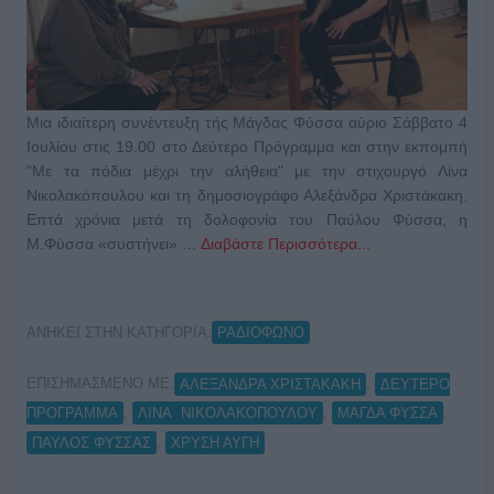
Μια ιδιαίτερη συνέντευξη τής Μάγδας Φύσσα αύριο Σάββατο 4
Ιουλίου στις 19.00 στο Δεύτερο Πρόγραμμα και στην εκπομπή
"Με τα πόδια μέχρι την αλήθεια" με την στιχουργό Λίνα
Νικολακόπουλου και τη δημοσιογράφο Αλεξάνδρα Χριστάκακη.
Επτά χρόνια μετά τη δολοφονία του Παύλου Φύσσα, η
Μ.Φύσσα «συστήνει» …
Διαβάστε Περισσότερα...
ΑΝΗΚΕΙ ΣΤΗΝ ΚΑΤΗΓΟΡΙΑ:
ΡΑΔΙΟΦΩΝΟ
ΕΠΙΣΗΜΑΣΜΕΝΟ ΜΕ:
,
ΑΛΕΞΑΝΔΡΑ ΧΡΙΣΤΑΚΑΚΗ
ΔΕΥΤΕΡΟ
,
,
,
ΠΡΟΓΡΑΜΜΑ
ΛΙΝΑ ΝΙΚΟΛΑΚΟΠΟΥΛΟΥ
ΜΑΓΔΑ ΦΥΣΣΑ
,
ΠΑΥΛΟΣ ΦΥΣΣΑΣ
ΧΡΥΣΗ ΑΥΓΗ