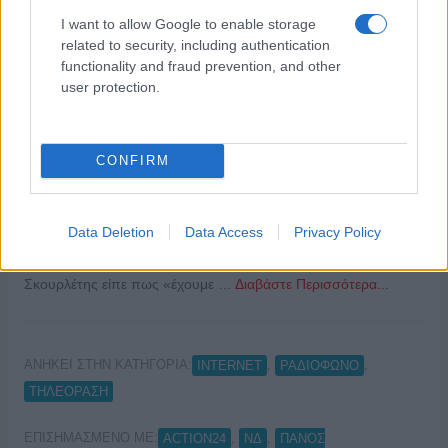
I want to allow Google to enable storage
related to security, including authentication
functionality and fraud prevention, and other
user protection.
CONFIRM
ΠΗΓΗ:http://newpost.gr/ Τη συνέχεια του εμπάργκο του
ΣΥΡΙΖΑ στον τηλεοπτικό σταθμό ΣΚΑΙ προανήγγειλε ο
γραμματέας του ΣΥΡΙΖΑ, Πάνος Σκουρλέτης, εξαπολύοντας
Data Deletion
Data Access
Privacy Policy
παράλληλα «πυρά» προς τα μέσα μαζικής ενημέρωσης.
Μιλώντας στο Action24 και την εκπομπή «Αντιθέσεις», ο κ.
Σκουρλέτης είπε πως «έχουμε …
Διαβάστε Περισσότερα...
ΑΝΗΚΕΙ ΣΤΗΝ ΚΑΤΗΓΟΡΙΑ:
,
,
INTERNET
ΡΑΔΙΟΦΩΝΟ
ΤΗΛΕΟΡΑΣΗ
ΕΠΙΣΗΜΑΣΜΕΝΟ ΜΕ:
,
,
ACTION24
ΝΔ
ΠΑΝΟΣ