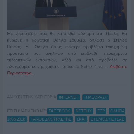
Με νομοσχέδιο που θα κατατεθεί σύντομα στη Βουλή, θα
κυρωθεί η Κοινοτική Οδηγία 1808/18, δήλωσε ο Στέλιος
Πέτσας. Η Οδηγία όπως ανέφερε προβλέπει ενισχυμένη
προστασία των ανηλίκων από επιβλαβή περιεχόμενα
τηλεοπτικών εκπομπών, αλλά και από προβολές σε
πλατφόρμες κοινής χρήσης, όπως το Netflix ή το …
Διαβάστε
Περισσότερα...
ΑΝΗΚΕΙ ΣΤΗΝ ΚΑΤΗΓΟΡΙΑ:
,
INTERNET
ΤΗΛΕΟΡΑΣΗ
ΕΠΙΣΗΜΑΣΜΕΝΟ ΜΕ:
,
,
,
FACEBOOK
NETFLIX
ΕΣΡ
ΟΔΗΓΙΑ
,
,
,
1808/2018
ΠΑΝΟΣ ΣΚΟΥΡΛΕΤΗΣ
ΣΚΑΙ
ΣΤΕΛΙΟΣ ΠΕΤΣΑΣ