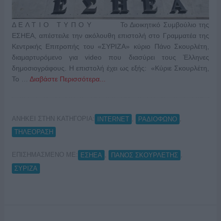
Δ Ε Λ Τ Ι Ο Τ Υ Π Ο Υ Το Διοικητικό Συμβούλιο της
ΕΣΗΕΑ, απέστειλε την ακόλουθη επιστολή στο Γραμματέα της
Κεντρικής Επιτροπής του «ΣΥΡΙΖΑ» κύριο Πάνο Σκουρλέτη,
διαμαρτυρόμενο για video που διασύρει τους Έλληνες
δημοσιογράφους. Η επιστολή έχει ως εξής: «Κύριε Σκουρλέτη,
Το …
Διαβάστε Περισσότερα...
ΑΝΗΚΕΙ ΣΤΗΝ ΚΑΤΗΓΟΡΙΑ:
,
,
INTERNET
ΡΑΔΙΟΦΩΝΟ
ΤΗΛΕΟΡΑΣΗ
ΕΠΙΣΗΜΑΣΜΕΝΟ ΜΕ:
,
,
ΕΣΗΕΑ
ΠΑΝΟΣ ΣΚΟΥΡΛΕΤΗΣ
ΣΥΡΙΖΑ