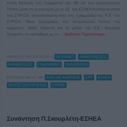
Κοινή δήλωση του Γραμματέα της ΚΕ και του εκπροσώπου
Τύπου μετά τη συνάντηση με το ΔΣ της ΕΣΗΕΑ Αντιπροσωπεία
του ΣΥΡΙΖΑ, αποτελούμενη από τον Γραμματέα της Κ.Ε. του
ΣΥΡΙΖΑ, Πάνο Σκουρλέτη, τον εκπρόσωπο Τύπου του
κόμματος, Αλέξη Χαρίτση και το μέλος της Κ.Ε., Δημήτρη
Στούμπο, συναντήθηκε με το …
Διαβάστε Περισσότερα...
ΑΝΗΚΕΙ ΣΤΗΝ ΚΑΤΗΓΟΡΙΑ:
,
,
INTERNET
ΑΝΑΚΟΙΝΩΣΕΙΣ
,
,
ΕΦΗΜΕΡΙΔΕΣ
ΡΑΔΙΟΦΩΝΟ
ΤΗΛΕΟΡΑΣΗ
ΕΠΙΣΗΜΑΣΜΕΝΟ ΜΕ:
,
,
,
ΑΛΕΞΗΣ ΧΑΡΙΤΣΗΣ
ΕΡΤ
ΕΣΗΕΑ
,
ΠΑΝΟΣ ΣΚΟΥΡΛΕΤΗΣ
ΣΥΡΙΖΑ
Συνάντηση Π.Σκουρλέτη-ΕΣΗΕΑ