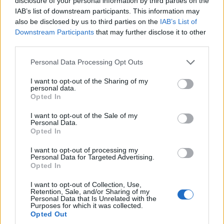
disclosure of your personal information by third parties on the
IAB’s list of downstream participants. This information may
also be disclosed by us to third parties on the
IAB’s List of
Downstream Participants
that may further disclose it to other
third parties.
Please note that this website/app uses one or more Google
Personal Data Processing Opt Outs
services and may gather and store information including but
not limited to your visit or usage behaviour. You may click to
I want to opt-out of the Sharing of my
personal data.
grant or deny consent to Google and its third-party tags to
Opted In
use your data for below specified purposes in below Google
consent section.
I want to opt-out of the Sale of my
Personal Data.
Opted In
I want to opt-out of processing my
‘’Δεν θα κριθεί το μέλλον του ΣYΡΙΖΑ και του χώρου μας και η
Personal Data for Targeted Advertising.
Opted In
δημιουργία συνθηκών μίας νέας δυναμικής εάν θα είναι ο Α’ ή ο
Β’ γραμματέας" απάντησε ο Πάνος Σκουρλέτης στον
I want to opt-out of Collection, Use,
τηλεοπτικό σταθμό Attica TV και στην εκπομπή Νetwork24 με
Retention, Sale, and/or Sharing of my
Personal Data that Is Unrelated with the
τους Βασίλη Ταλαμάγκα, Γιάννη Κορωναίο. "Θα κριθεί από όλα
Purposes for which it was collected.
αυτά από …
Διαβάστε Περισσότερα...
Opted Out