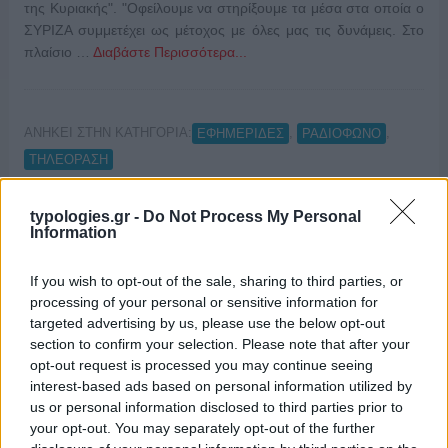
της Κυριακής". "Οφείλουμε να στηρίξουμε τα μέσα στα οποία ο
ΣΥΡΙΖΑ συμμετέχει ως μέτοχος με όλες μας τις δυνάμεις. Στο
πλαίσιο …
Διαβάστε Περισσότερα...
ΑΝΗΚΕΙ ΣΤΗΝ ΚΑΤΗΓΟΡΙΑ:
,
,
ΕΦΗΜΕΡΙΔΕΣ
ΡΑΔΙΟΦΩΝΟ
ΤΗΛΕΟΡΑΣΗ
ΕΠΙΣΗΜΑΣΜΕΝΟ ΜΕ:
,
"ΑΥΓΗ ΤΗΣ ΚΥΡΙΑΚΗΣ"
ΑΘΑΝΑΣΙΟΣ
typologies.gr -
Do Not Process My Personal
Information
,
,
,
ΚΟΥΤΡΟΜΑΝΟΣ
ΑΛΕΞΗΣ ΧΑΡΙΤΣΗΣ
ΕΣΡ
ΝΙΚΟΣ
,
,
ΒΟΥΤΣΗΣ
ΠΑΝΟΣ ΣΚΟΥΡΛΕΤΗΣ
ΣΥΡΙΖΑ TV
If you wish to opt-out of the sale, sharing to third parties, or
processing of your personal or sensitive information for
targeted advertising by us, please use the below opt-out
section to confirm your selection. Please note that after your
opt-out request is processed you may continue seeing
Παρέμβαση Σκουρλέτη στον Attica TV
interest-based ads based on personal information utilized by
για τον ΣΥΡΙΖΑ
us or personal information disclosed to third parties prior to
your opt-out. You may separately opt-out of the further
21/02/2020