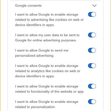
Google consents
ΑΝΗΚΕΙ ΣΤΗΝ ΚΑΤΗΓΟΡΙΑ:
ΤΗΛΕΟΡΑΣΗ
I want to allow Google to enable storage
related to advertising like cookies on web or
ΕΠΙΣΗΜΑΣΜΕΝΟ ΜΕ:
,
,
ATTICA TV
ΠΑΝΟΣ ΣΚΟΥΡΛΕΤΗΣ
device identifiers in apps.
ΣΥΡΙΖΑ
I want to allow my user data to be sent to
Google for online advertising purposes.
I want to allow Google to send me
personalized advertising.
Π. Σκουρλέτης: Συνεχίζεται το
I want to allow Google to enable storage
εμπάργκο στον ΣΚΑΪ
related to analytics like cookies on web or
device identifiers in apps.
04/06/2019
I want to allow Google to enable storage
related to functionality of the website or app.
I want to allow Google to enable storage
related to personalization.