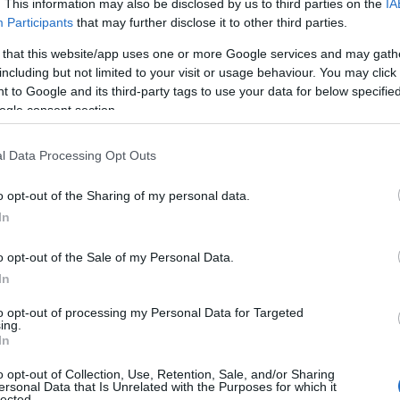
. This information may also be disclosed by us to third parties on the
IA
Participants
that may further disclose it to other third parties.
 that this website/app uses one or more Google services and may gath
including but not limited to your visit or usage behaviour. You may click 
 to Google and its third-party tags to use your data for below specifi
ogle consent section.
ώρηση στον
ικαλισμό» η διατήρηση
l Data Processing Opt Outs
“Ραδιοτηλεόρασης”
o opt-out of the Sharing of my personal data.
In
o opt-out of the Sale of my Personal Data.
ζει στο στόχαστρο τους συνδικαλιστές της ΕΡΤ, ο πρώην
In
σεται κατά της χθεσινής απόφασης του ΔΣ της ΕΡΤ, που
to opt-out of processing my Personal Data for Targeted
ιοδικού Ραδιοτηλεόραση. Υπενθυμίζεται ότι ο κ. Μόσιαλος
ing.
In
o opt-out of Collection, Use, Retention, Sale, and/or Sharing
ersonal Data that Is Unrelated with the Purposes for which it
lected.