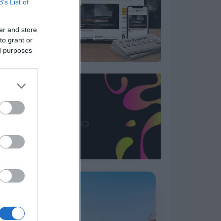
B’s List of
er and store
to grant or
ed purposes
Η ΣΤΗΛΗ ΜΑΣ