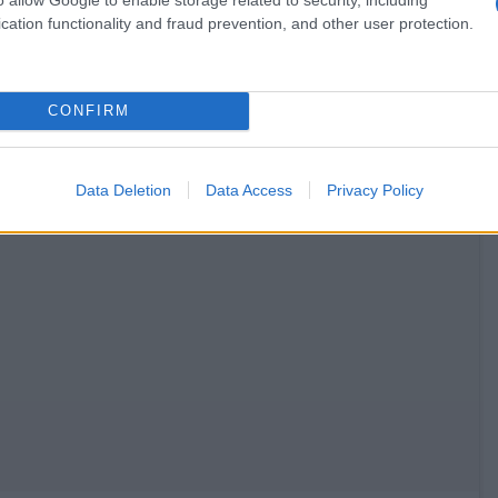
,
,
ΙΚΑ
ΡΑΔΙΟΦΩΝΟ
ΤΗΛΕΟΡΑΣΗ
cation functionality and fraud prevention, and other user protection.
,
,
,
,
ISMA+
SPORT+
ΕΡΤ
ΕΤ-1
ΙΟΜ
CONFIRM
Data Deletion
Data Access
Privacy Policy