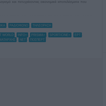
λογισμό και πετυχαίνοντας οικονομικά αποτελέσματα που
,
,
ΙΚΑ
ΡΑΔΙΟΦΩΝΟ
ΤΗΛΕΟΡΑΣΗ
,
,
,
,
,
T WORLD
INFO+
PRISMA+
SPORT/CINE+
ΕΡΤ
,
,
ΜΑΤΑΡΧΗΣ
ΝΕΤ
ΠΟΣΠΕΡΤ