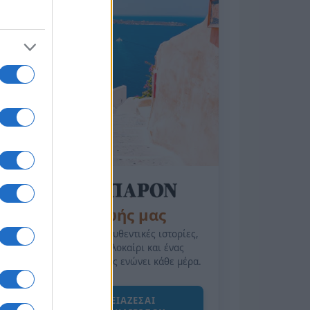
της Ζωής μας
Οι άνθρωποι, οι αυθεντικές ιστορίες,
το ελληνικό καλοκαίρι και ένας
πολιτισμός που μας ενώνει κάθε μέρα.
ΟΣΑ ΧΡΕΙΑΖΕΣΑΙ