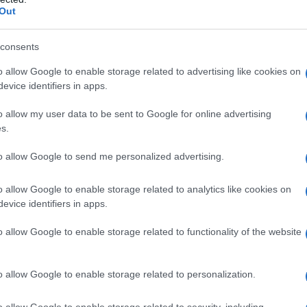
,
,
ΙΚΑ
ΡΑΔΙΟΦΩΝΟ
ΤΗΛΕΟΡΑΣΗ
Out
,
,
Τ
ΕΤ1
ΗΛΙΑΣ ΜΟΣΙΑΛΟΣ
consents
o allow Google to enable storage related to advertising like cookies on
evice identifiers in apps.
o allow my user data to be sent to Google for online advertising
υγχώνευση της ΕΤ1 με
s.
ια
to allow Google to send me personalized advertising.
o allow Google to enable storage related to analytics like cookies on
evice identifiers in apps.
κυριακάτικη έκδοση του "Π". Η σημερινή ανακοίνωση του
ης ΕΤ1 με το Prisma+, η οποία και αποτελεί τον πυρήνα
o allow Google to enable storage related to functionality of the website
α σχέδια συρρίκνωση της ΕΡΤ. Στο κυβερνητικό τραπέζι,
o allow Google to enable storage related to personalization.
o allow Google to enable storage related to security, including