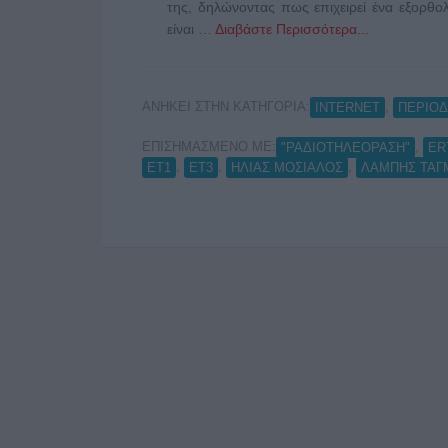
της, δηλώνοντας πως επιχειρεί ένα εξορθο
είναι …
Διαβάστε Περισσότερα...
ΑΝΗΚΕΙ ΣΤΗΝ ΚΑΤΗΓΟΡΙΑ:
,
INTERNET
ΠΕΡΙΟΔ
ΕΠΙΣΗΜΑΣΜΕΝΟ ΜΕ:
,
"ΡΑΔΙΟΤΗΛΕΟΡΑΣΗ"
ER
,
,
,
ΕΤ1
ΕΤ3
ΗΛΙΑΣ ΜΟΣΙΑΛΟΣ
ΛΑΜΠΗΣ ΤΑΓ