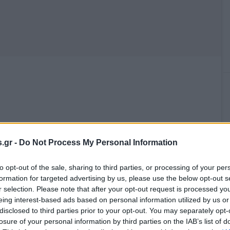
ουσιάνο Αν η κυβέρνηση λέει και ξελέει για το κλείσιμο ενός
.gr -
Do Not Process My Personal Information
ει με τις ΔΕΚΟ Η EΡΤ έβγαλε ανακοίνωση ότι «κατόπιν
νει, ούτε και το περιοδικό «Ραδιοτηλεόραση». …
Διαβάστε
to opt-out of the sale, sharing to third parties, or processing of your per
formation for targeted advertising by us, please use the below opt-out s
r selection. Please note that after your opt-out request is processed y
eing interest-based ads based on personal information utilized by us or
,
,
ΙΚΑ
ΡΑΔΙΟΦΩΝΟ
ΤΗΛΕΟΡΑΣΗ
disclosed to third parties prior to your opt-out. You may separately opt-
losure of your personal information by third parties on the IAB’s list of
,
,
,
ΣΗ"
ΕΡΤ
ΕΤ1
ΣΤΑΘΗΣ ΤΣΑΓΚΑΡΟΥΣΙΑΝΟΣ