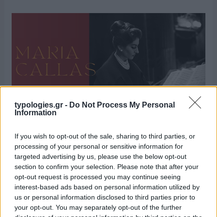
typologies.gr -
Do Not Process My Personal
Information
ΔΕΛΤΙΟ ΤΥΠΟΥ Το Τρίτο Πρόγραμμα παρουσιάζει ένα
If you wish to opt-out of the sale, sharing to third parties, or
αφιέρωμα στη Μαρία Κάλλας με νέο και αρχειακό υλικό
processing of your personal or sensitive information for
τη Δευτέρα 2 Δεκεμβρίου 2024, γενέθλια ημέρα της μεγάλης
targeted advertising by us, please use the below opt-out
Ελληνίδας σοπράνο. Στις 10:00, στην εκπομπή «Όλα τα
section to confirm your selection. Please note that after your
Πρωινά του Τρίτου» ο Πάρις Μέξης συνομιλεί με την
opt-out request is processed you may continue seeing
σκηνοθέτιδα Όλγα Μαλέα και την …
Διαβάστε Περισσότερα...
interest-based ads based on personal information utilized by
us or personal information disclosed to third parties prior to
your opt-out. You may separately opt-out of the further