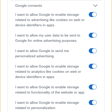
Google consents
I want to allow Google to enable storage
related to advertising like cookies on web or
device identifiers in apps.
I want to allow my user data to be sent to
Google for online advertising purposes.
ΔΕΛΤΙΟ ΤΥΠΟΥ Το Τρίτο Πρόγραμμα συμπλήρωσε φέτος 70
I want to allow Google to send me
χρόνια μεταδόσεων και προσκαλεί ακροατές και καταξιωμένους
personalized advertising.
καλλιτέχνες σε μια πρωτότυπη ραδιοφωνική γιορτή.
Την Κυριακή 1η Δεκεμβρίου 2024, ένα διαφορετικό ραδιοφωνικό
I want to allow Google to enable storage
κάλεσμα έρχεται να συνδέσει την ιστορία με το παρόν και να
related to analytics like cookies on web or
κοιτάξει τη …
device identifiers in apps.
Διαβάστε Περισσότερα...
I want to allow Google to enable storage
related to functionality of the website or app.
ΑΝΗΚΕΙ ΣΤΗΝ ΚΑΤΗΓΟΡΙΑ:
,
ΑΝΑΚΟΙΝΩΣΕΙΣ
ΡΑΔΙΟΦΩΝΟ
I want to allow Google to enable storage
related to personalization.
ΕΠΙΣΗΜΑΣΜΕΝΟ ΜΕ:
,
ΕΡΤ
ΤΡΙΤΟ ΠΡΟΓΡΑΜΜΑ