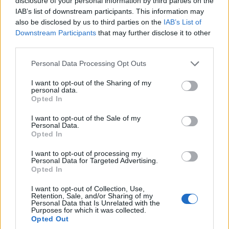
disclosure of your personal information by third parties on the
ΑΝΗΚΕΙ ΣΤΗΝ ΚΑΤΗΓΟΡΙΑ:
,
ΑΝΑΚΟΙΝΩΣΕΙΣ
ΡΑΔΙΟΦΩΝΟ
IAB’s list of downstream participants. This information may
also be disclosed by us to third parties on the
IAB’s List of
ΕΠΙΣΗΜΑΣΜΕΝΟ ΜΕ:
,
«Η ΜΑΡΙΑ ΠΟΥ ΕΓΙΝΕ ΚΑΛΛΑΣ»
Downstream Participants
that may further disclose it to other
,
,
ERTFLIX
ΜΑΡΙΑ ΚΑΛΛΑΣ
ΤΡΙΤΟ ΠΡΟΓΡΑΜΜΑ
third parties.
Please note that this website/app uses one or more Google
Personal Data Processing Opt Outs
services and may gather and store information including but
not limited to your visit or usage behaviour. You may click to
I want to opt-out of the Sharing of my
personal data.
grant or deny consent to Google and its third-party tags to
Opted In
Μία γιορτή για τα 70 χρόνια του
use your data for below specified purposes in below Google
Τρίτου Προγράμματος
consent section.
I want to opt-out of the Sale of my
Personal Data.
Opted In
25/11/2024
I want to opt-out of processing my
Personal Data for Targeted Advertising.
Opted In
I want to opt-out of Collection, Use,
Retention, Sale, and/or Sharing of my
Personal Data that Is Unrelated with the
Purposes for which it was collected.
Opted Out