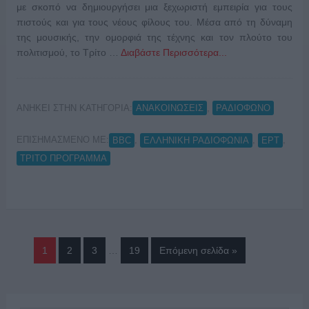
με σκοπό να δημιουργήσει μια ξεχωριστή εμπειρία για τους
πιστούς και για τους νέους φίλους του. Μέσα από τη δύναμη
της μουσικής, την ομορφιά της τέχνης και τον πλούτο του
πολιτισμού, το Τρίτο …
Διαβάστε Περισσότερα...
ΑΝΗΚΕΙ ΣΤΗΝ ΚΑΤΗΓΟΡΙΑ:
,
ΑΝΑΚΟΙΝΩΣΕΙΣ
ΡΑΔΙΟΦΩΝΟ
ΕΠΙΣΗΜΑΣΜΕΝΟ ΜΕ:
,
,
,
BBC
ΕΛΛΗΝΙΚΗ ΡΑΔΙΟΦΩΝΙΑ
ΕΡΤ
ΤΡΙΤΟ ΠΡΟΓΡΑΜΜΑ
1
2
3
…
19
Επόμενη σελίδα »