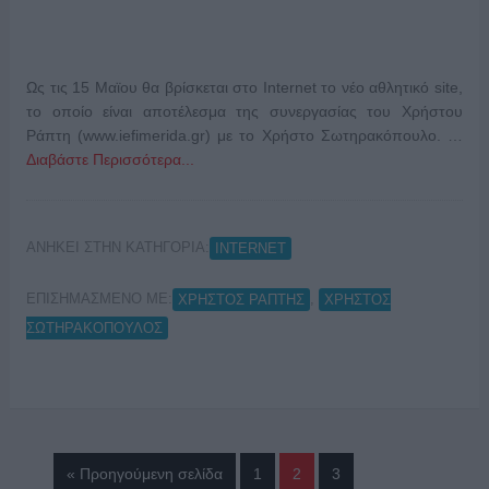
Ως τις 15 Μαϊου θα βρίσκεται στο Internet το νέο αθλητικό site,
το οποίο είναι αποτέλεσμα της συνεργασίας του Χρήστου
Ράπτη (www.iefimerida.gr) με το Χρήστο Σωτηρακόπουλο. …
Διαβάστε Περισσότερα...
ΑΝΗΚΕΙ ΣΤΗΝ ΚΑΤΗΓΟΡΙΑ:
INTERNET
ΕΠΙΣΗΜΑΣΜΕΝΟ ΜΕ:
,
ΧΡΗΣΤΟΣ ΡΑΠΤΗΣ
ΧΡΗΣΤΟΣ
ΣΩΤΗΡΑΚΟΠΟΥΛΟΣ
« Προηγούμενη σελίδα
1
2
3