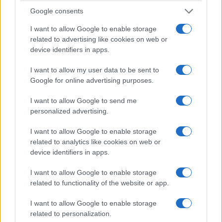
που κατάφεραν μέσα από δεκάδες παιχνίδια να εξασφαλίσουν
Google consents
την παρουσία τους στη διοργάνωση, παλεύουν και διεκδικούν
την υπέρτατη …
Διαβάστε Περισσότερα...
I want to allow Google to enable storage
related to advertising like cookies on web or
device identifiers in apps.
ΑΝΗΚΕΙ ΣΤΗΝ ΚΑΤΗΓΟΡΙΑ:
UNCATEGORIZED
I want to allow my user data to be sent to
Google for online advertising purposes.
ΕΠΙΣΗΜΑΣΜΕΝΟ ΜΕ:
,
"ΕΚΔΟΣΕΙΣ ΤΟΠΟΣ"
ΧΡΗΣΤΟΣ
I want to allow Google to send me
ΣΩΤΗΡΑΚΟΠΟΥΛΟΣ
personalized advertising.
I want to allow Google to enable storage
related to analytics like cookies on web or
device identifiers in apps.
Τα σπορ σε απευθείας μετάδοση!
I want to allow Google to enable storage
15/05/2014
related to functionality of the website or app.
I want to allow Google to enable storage
related to personalization.