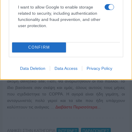
I want to allow Google to enable storage
related to security, including authentication
functionality and fraud prevention, and other
user protection.
CONFIRM
Data Deletion
Data Access
Privacy Policy
ΠΗΓΗ: www.coppa.gr του Χρήστου Σωτηρακόπουλου Ένα
ακόμη αθλητικό site; Γιατί, θα αναρωτηθούν οι πιο πολλοί. Το
ίδιο βασάνισε σαν σκέψη και εμάς, όλους αυτούς τους μήνες
που σχεδιάστηκε το COPPA. Η αγορά είναι ήδη γεμάτη, οι
ανταγωνιστές πολύ γεροί και τα site που ήδη υπάρχουν
καλύπτουν τις ανάγκες …
Διαβάστε Περισσότερα...
ΑΝΗΚΕΙ ΣΤΗΝ ΚΑΤΗΓΟΡΙΑ:
,
INTERNET
ΠΑΡΑΠΟΜΠΕΣ