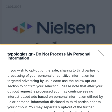
11/01/2026
typologies.gr -
Do Not Process My Personal
Information
If you wish to opt-out of the sale, sharing to third parties, or
Στο 31,3% εκτινάχθηκαν τα «άλλα» της Nielsen την εβδομάδα
processing of your personal or sensitive information for
29/12/2025 – 4/1/2026. Στην κατηγορία αυτή εντάσσονται και οι
targeted advertising by us, please use the below opt-out
streaming υπηρεσίες, φανερώνοντας το μέγεθος του
section to confirm your selection. Please note that after your
προβλήματος για την ελληνική τηλεόραση. Ο ΣΚΑΪ ήταν
opt-out request is processed you may continue seeing
πρώτος με 10,9%, δεύτερο ήταν το Mega με 10,6% και τρίτος ο
interest-based ads based on personal information utilized by
Alpha με 10%. Το …
Διαβάστε Περισσότερα...
us or personal information disclosed to third parties prior to
your opt-out. You may separately opt-out of the further