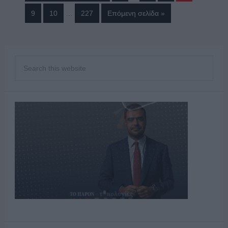
9
10
…
227
Επόμενη σελίδα »