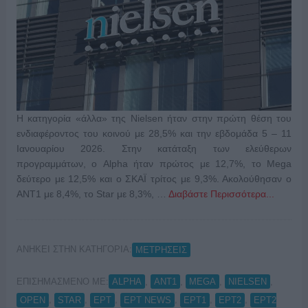
Η κατηγορία «άλλα» της Nielsen ήταν στην πρώτη θέση του
ενδιαφέροντος του κοινού με 28,5% και την εβδομάδα 5 – 11
Ιανουαρίου 2026. Στην κατάταξη των ελεύθερων
προγραμμάτων, ο Alpha ήταν πρώτος με 12,7%, το Mega
δεύτερο με 12,5% και ο ΣΚΑΪ τρίτος με 9,3%. Ακολούθησαν ο
ΑΝΤ1 με 8,4%, το Star με 8,3%, …
Διαβάστε Περισσότερα...
ΑΝΗΚΕΙ ΣΤΗΝ ΚΑΤΗΓΟΡΙΑ:
ΜΕΤΡΗΣΕΙΣ
ΕΠΙΣΗΜΑΣΜΕΝΟ ΜΕ:
,
,
,
,
ALPHA
ANT1
MEGA
NIELSEN
,
,
,
,
,
,
OPEN
STAR
ΕΡΤ
ΕΡΤ NEWS
ΕΡΤ1
ΕΡΤ2
ΕΡΤ2