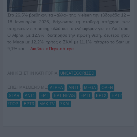
Στο 26,5% βρέθηκαν τα «άλλα» της Nielsen την εβδομάδα 12 –
18 Ιανουαρίου 2026, δείχνοντας τη σταθερή απήχηση των
υπηρεσιών streaming αλλά και το ενδιαφέρον για το YouTube.
Ο Alpha, με 12,9%, διατήρησε την πρώτη θέση, δεύτερο ήταν
το Mega με 12,2%, τρίτος ο ΣΚΑΪ με 11,1%, τέταρτο το Star με
9,1% και …
Διαβάστε Περισσότερα...
ΑΝΗΚΕΙ ΣΤΗΝ ΚΑΤΗΓΟΡΙΑ:
UNCATEGORIZED
ΕΠΙΣΗΜΑΣΜΕΝΟ ΜΕ:
,
,
,
,
ALPHA
ANT1
MEGA
OPEN
,
,
,
,
,
,
STAR
ΑΝΤ1
ΕΡΤ
ΕΡΤ NEWS
ΕΡΤ1
ΕΡΤ2
ΕΡΤ2
,
,
,
ΣΠΟΡ
ΕΡΤ3
ΜΑΚ TV
ΣΚΑΙ