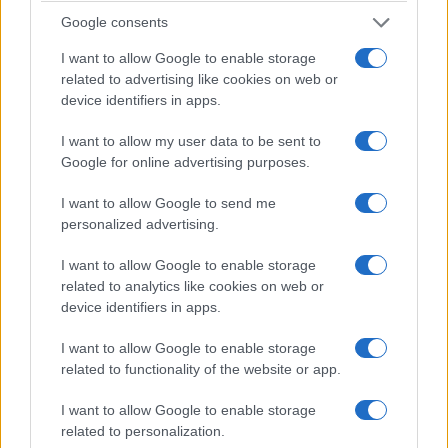
Google consents
I want to allow Google to enable storage
related to advertising like cookies on web or
device identifiers in apps.
I want to allow my user data to be sent to
Google for online advertising purposes.
Το χάος με τη διαχείριση του φάσματος των συχνοτήτων
I want to allow Google to send me
συνεχίζεται με ευθύνη της κυβέρνησης και των δύο
personalized advertising.
συναρμόδιων αρχών, ΕΣΡ και ΕΕΤΤ, και στην εκπομπή των
σταθμών εθνικής εμβέλειας. Η λήξη των αδειών εθνικής
I want to allow Google to enable storage
εμβέλειας λήγει στις 17 Οκτωβρίου 2028 για τους σταθμούς
related to analytics like cookies on web or
Star, Alpha, …
Διαβάστε Περισσότερα...
device identifiers in apps.
I want to allow Google to enable storage
related to functionality of the website or app.
ΑΝΗΚΕΙ ΣΤΗΝ ΚΑΤΗΓΟΡΙΑ:
,
HOME-LEFT
ΤΗΛΕΟΡΑΣΗ
I want to allow Google to enable storage
ΕΠΙΣΗΜΑΣΜΕΝΟ ΜΕ:
,
,
,
,
ALPHA
ANT1
MEGA
STAR
related to personalization.