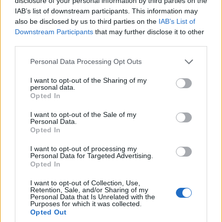
disclosure of your personal information by third parties on the
IAB’s list of downstream participants. This information may
ΑΝΗΚΕΙ ΣΤΗΝ ΚΑΤΗΓΟΡΙΑ:
,
ΜΕΤΡΗΣΕΙΣ
ΤΗΛΕΟΡΑΣΗ
also be disclosed by us to third parties on the
IAB’s List of
Downstream Participants
that may further disclose it to other
third parties.
ΕΠΙΣΗΜΑΣΜΕΝΟ ΜΕ:
,
,
,
,
«ΑΛΛΑ»
ALPHA
ANT1
MEGA
,
,
,
,
,
,
NIELSEN
OPEN
STAR
ΕΡΤ
ΕΡΤ NEWS
ΕΡΤ1
Please note that this website/app uses one or more Google
Personal Data Processing Opt Outs
,
,
ΕΡΤ2
ΕΡΤ2 ΣΠΟΡ
ΕΡΤ3
services and may gather and store information including but
not limited to your visit or usage behaviour. You may click to
I want to opt-out of the Sharing of my
personal data.
grant or deny consent to Google and its third-party tags to
Opted In
use your data for below specified purposes in below Google
consent section.
I want to opt-out of the Sale of my
Personal Data.
Πλησιάζει η λήξη των αδειών εθνικής
Opted In
εμβέλειας
I want to opt-out of processing my
Personal Data for Targeted Advertising.
08/01/2026
Opted In
I want to opt-out of Collection, Use,
Retention, Sale, and/or Sharing of my
Personal Data that Is Unrelated with the
Purposes for which it was collected.
Opted Out