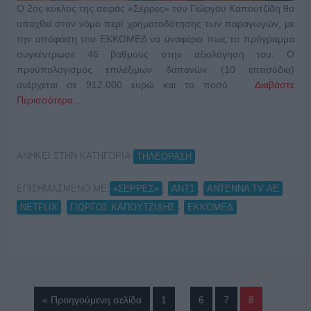
Ο 2ος κύκλος της σειράς «Σέρρες» του Γιώργου Καπουτζίδη θα
υπαχθεί στον νόμο περί χρηματοδότησης των παραγωγών, με
την απόφαση του ΕΚΚΟΜΕΔ να αναφέρει πως το πρόγραμμα
συγκέντρωσε 46 βαθμούς στην αξιολόγησή του. Ο
προϋπολογισμός επιλέξιμων δαπανών (10 επεισόδια)
ανέρχεται σε 912.000 ευρώ και το ποσό …
Διαβάστε
Περισσότερα...
ΑΝΗΚΕΙ ΣΤΗΝ ΚΑΤΗΓΟΡΙΑ:
ΤΗΛΕΟΡΑΣΗ
ΕΠΙΣΗΜΑΣΜΕΝΟ ΜΕ:
,
,
,
«ΣΈΡΡΕΣ»
ANT1
ANTENNA TV ΑΕ
,
,
NETFLIX
ΓΙΩΡΓΟΣ ΚΑΠΟΥΤΖΙΔΗΣ
ΕΚΚΟΜΕΔ
« Προηγούμενη σελίδα
1
…
6
7
8