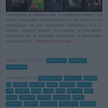
Σε συμβάσεις με ορισμένες από τις μεγαλύτερες εταιρείες του
κόσμου προχώρησε η Αυτοδιαχείριση για την απόδοση των
επιγραμμικών (on line) πνευματικών δικαιωμάτων. Ενώ το
Ελληνικό Δημόσιο αδυνατεί να εντοπίσει τις πολυεθνικές
επιχειρήσεις και να διεκδικήσει φόρους για το μεταδιδόμενο
πρόγραμμά τους …
Διαβάστε Περισσότερα...
ΑΝΗΚΕΙ ΣΤΗΝ ΚΑΤΗΓΟΡΙΑ:
,
,
HOME-LEFT
INTERNET
ΤΗΛΕΟΡΑΣΗ
ΕΠΙΣΗΜΑΣΜΕΝΟ ΜΕ:
,
,
APPLE MUSIC
APPLE TV
ATHENS
,
,
,
,
,
,
DJ
CINOBO
DEEZER
EASY
ERTFLIX
GALAXY
,
,
,
,
,
,
,
HIT
ITUNES
KISS
LOVE
MAD
NETFLIX
RED
,
,
,
,
,
ROCK
SPOTIFY
TIKTOK
YOUTUBE
ΔΙΕΣΗ
,
,
,
,
,
ΔΡΟΜΟΣ
ΛΑΜΨΗ
ΜΕΛΩΔΙΑ
ΜΟΥΣΙΚΟΣ
ΡΥΘΜΟΣ