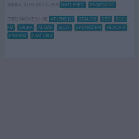
ΑΝΗΚΕΙ ΣΤΗΝ ΚΑΤΗΓΟΡΙΑ:
,
ΜΕΤΡΗΣΕΙΣ
ΡΑΔΙΟΦΩΝΟ
ΕΠΙΣΗΜΑΣΜΕΝΟ ΜΕ:
,
,
,
ATHENS DJ
REAL FM
RED
ROCK
,
,
,
,
,
,
FM
SFERA
ΑΕΜΑΡ
ΔΙΕΣΗ
ΔΡΟΜΟΣ FM
ΜΕΛΩΔΙΑ
,
ΡΥΘΜΟΣ
ΣΚΑΪ 100.3