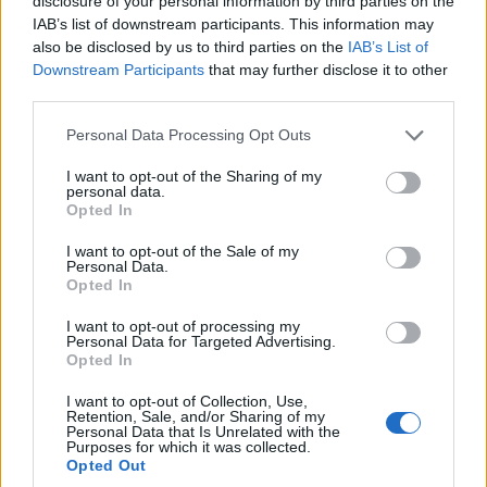
disclosure of your personal information by third parties on the
Εξαγορές, όμιλοι και podcasts-Το
IAB’s list of downstream participants. This information may
ραδιόφωνο επιστρέφει!
also be disclosed by us to third parties on the
IAB’s List of
Downstream Participants
that may further disclose it to other
12/08/2022
third parties.
Please note that this website/app uses one or more Google
Personal Data Processing Opt Outs
services and may gather and store information including but
not limited to your visit or usage behaviour. You may click to
I want to opt-out of the Sharing of my
personal data.
grant or deny consent to Google and its third-party tags to
Opted In
use your data for below specified purposes in below Google
consent section.
I want to opt-out of the Sale of my
Personal Data.
Opted In
I want to opt-out of processing my
Personal Data for Targeted Advertising.
Opted In
I want to opt-out of Collection, Use,
Retention, Sale, and/or Sharing of my
Η ραδιοφωνική αγορά δείχνει να έχει σημαντικές προοπτικές,
Personal Data that Is Unrelated with the
Purposes for which it was collected.
που ακόμη δεν έχουν φανεί πλήρως στη διαφημιστική αγορά
Opted Out
αλλά είναι σημαντικές. Η παραδοσιακή ακρόαση στο