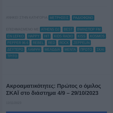
ΑΝΗΚΕΙ ΣΤΗΝ ΚΑΤΗΓΟΡΙΑ:
,
ΜΕΤΡΗΣΕΙΣ
ΡΑΔΙΟΦΩΝΟ
ΕΠΙΣΗΜΑΣΜΕΝΟ ΜΕ:
,
,
,
ATHENS DJ
BEST
BWINΣΠΟΡ FM
,
,
,
,
,
,
EN LEFKO
HAPPY
HIT
KIDS RADIO
KISS
KOSMOS
,
,
,
,
,
PEPPER 96.6
REBEL
RED
ROCK
ZEPPELIN
,
,
,
,
,
,
ΔΕΥΤΕΡΟ
ΛΑΜΨΗ
ΜΕΛΩΔΙΑ
ΜΕΝΤΑ
ΠΡΩΤΟ
ΣΚΑΙ
ΤΡΙΤΟ
Ακροαματικότητες: Πρώτος ο όμιλος
ΣΚΑΪ στο διάστημα 4/9 – 29/10/2023
12/11/2023