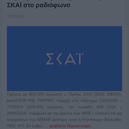
ΣΚΑΪ στο ραδιόφωνο
15/07/2024
Πρώτος με 904.000 ακροατές ο Όμιλος ΣΚΑΪ (ΣΚΑΪ, ΜΕΝΤΑ,
bwinΣΠΟΡ FM, PEPPER, Happy) στο διάστημα 13/5/2024 –
7/7/2024 (849.000 ακροατές, την περίοδο 4/3/ 2024 –
28/4/2024), σύμφωνα με την έρευνα των MRB – Global Link για
λογαριασμό της ΑΕΜΑΡ. Δεύτερη ήταν η Frontstage (Μελωδία,
RED, HIT, En Lefko, …
Διαβάστε Περισσότερα...