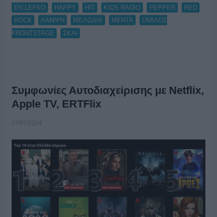
,
,
,
,
,
,
EN LEFKO
HAPPY
HIT
KIDS RADIO
PEPPER
RED
,
,
,
,
ROCK
ΛΑΜΨΗ
ΜΕΛΩΔΙΑ
ΜΕΝΤΑ
ΟΜΙΛΟΣ
,
FRONTSTAGE
ΣΚΑΙ
Συμφωνίες Αυτοδιαχείρισης με Netflix,
Apple TV, ERTFlix
17/07/2024