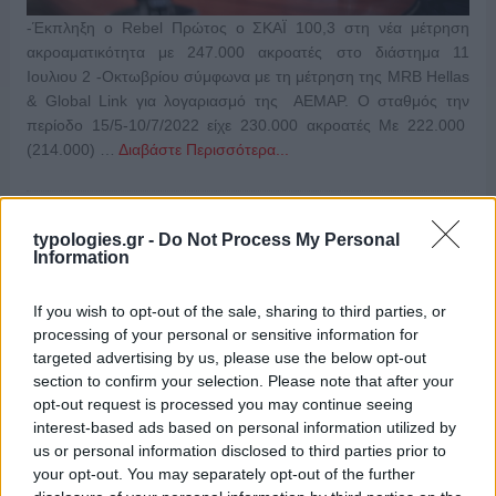
-Έκπληξη ο Rebel Πρώτος ο ΣΚΑΪ 100,3 στη νέα μέτρηση
ακροαματικότητα με 247.000 ακροατές στο διάστημα 11
Ιουλιου 2 -Οκτωβρίου σύμφωνα με τη μέτρηση της MRB Hellas
& Global Link για λογαριασμό της ΑΕΜΑΡ. Ο σταθμός την
περίοδο 15/5-10/7/2022 είχε 230.000 ακροατές Με 222.000
(214.000) …
Διαβάστε Περισσότερα...
typologies.gr -
Do Not Process My Personal
ΑΝΗΚΕΙ ΣΤΗΝ ΚΑΤΗΓΟΡΙΑ:
,
,
HOME
ΜΕΤΡΗΣΕΙΣ
Information
ΡΑΔΙΟΦΩΝΟ
If you wish to opt-out of the sale, sharing to third parties, or
ΕΠΙΣΗΜΑΣΜΕΝΟ ΜΕ:
,
,
,
3
ATHENS DJ
GLOBAL LINK
MRB
processing of your personal or sensitive information for
,
,
,
,
,
,
HELLAS
REBEL
RED
ROCK FM
ΔΙΕΣΗ
ΔΡΟΜΟΣ
targeted advertising by us, please use the below opt-out
,
ΜΕΛΩΔΙΑ
ΣΚΑΪ 100
section to confirm your selection. Please note that after your
opt-out request is processed you may continue seeing
interest-based ads based on personal information utilized by
us or personal information disclosed to third parties prior to
your opt-out. You may separately opt-out of the further