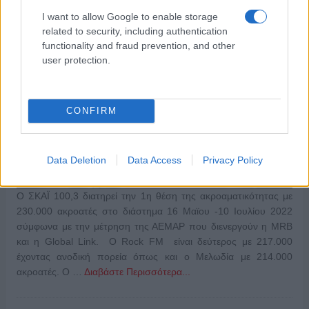
I want to allow Google to enable storage
related to security, including authentication
functionality and fraud prevention, and other
user protection.
CONFIRM
Data Deletion
Data Access
Privacy Policy
Ο ΣΚΑΪ 100,3 διατηρεί την 1η θέση της ακροαματικότητας με
230.000 ακροατές στο διάστημα 16 Μαϊου -10 Ιουλίου 2022
σύμφωνα με την μέτρηση της ΑΕΜΑΡ που διενεργούν η MRB
και η Global Link. Ο Rock FM είναι δεύτερος με 217.000
έχοντας ανοδική πορεία όπως και ο Μελωδία με 214.000
ακροατές. Ο …
Διαβάστε Περισσότερα...