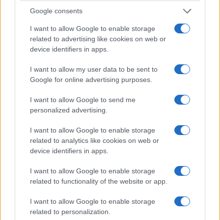
αυτοκίνητο και στο σπίτι με το φορητό ραδιόφωνο ενισχύεται
Google consents
από την παρακολούθηση των σταθμών μέσω διαδικτύου και με
τη διασύνδεσή τους …
Διαβάστε Περισσότερα...
I want to allow Google to enable storage
related to advertising like cookies on web or
device identifiers in apps.
ΑΝΗΚΕΙ ΣΤΗΝ ΚΑΤΗΓΟΡΙΑ:
,
HOME-LEFT
ΡΑΔΙΟΦΩΝΟ
I want to allow my user data to be sent to
Google for online advertising purposes.
ΕΠΙΣΗΜΑΣΜΕΝΟ ΜΕ:
,
,
ATHENS DJ
FRONTSTAGE
PARTY
I want to allow Google to send me
,
,
,
,
,
,
FM 104
RED
ROCK FM
ΕΣΡ
ΛΑΜΨΗ
ΜΕΛΩΔΙΑ
personalized advertising.
ΣΚΑΙ
I want to allow Google to enable storage
related to analytics like cookies on web or
device identifiers in apps.
I want to allow Google to enable storage
Παραμένει στην κορυφή ο ΣΚΑΪ με
related to functionality of the website or app.
230.000 ακροατές
I want to allow Google to enable storage
14/07/2022
related to personalization.