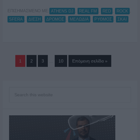
ΕΠΙΣΗΜΑΣΜΕΝΟ ΜΕ:
,
,
,
,
ATHENS DJ
REAL FM
RED
ROCK
,
,
,
,
,
SFERA
ΔΙΕΣΗ
ΔΡΟΜΟΣ
ΜΕΛΩΔΙΑ
ΡΥΘΜΟΣ
ΣΚΑΙ
1
2
3
…
10
Επόμενη σελίδα »