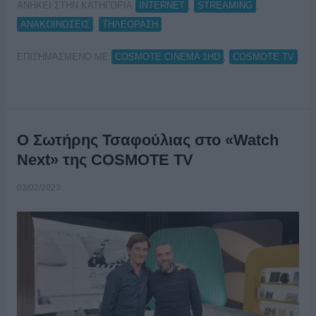
ΑΝΗΚΕΙ ΣΤΗΝ ΚΑΤΗΓΟΡΙΑ:
,
,
INTERNET
STREAMING
,
ΑΝΑΚΟΙΝΩΣΕΙΣ
ΤΗΛΕΟΡΑΣΗ
ΕΠΙΣΗΜΑΣΜΕΝΟ ΜΕ:
,
COSMOTE CINEMA 1HD
COSMOTE TV
Ο Σωτήρης Τσαφούλιας στο «Watch
Next» της COSMOTE TV
03/02/2023