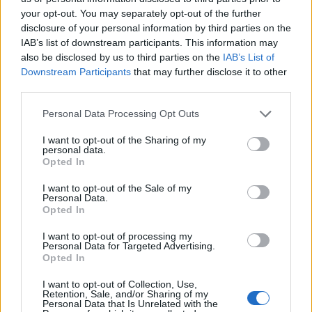
your opt-out. You may separately opt-out of the further
disclosure of your personal information by third parties on the
IAB’s list of downstream participants. This information may
also be disclosed by us to third parties on the
IAB’s List of
Downstream Participants
that may further disclose it to other
third parties.
Please note that this website/app uses one or more Google
Personal Data Processing Opt Outs
services and may gather and store information including but
not limited to your visit or usage behaviour. You may click to
I want to opt-out of the Sharing of my
personal data.
grant or deny consent to Google and its third-party tags to
Η ΣΤΗΛΗ ΜΑΣ
Opted In
use your data for below specified purposes in below Google
consent section.
I want to opt-out of the Sale of my
Personal Data.
Opted In
I want to opt-out of processing my
Personal Data for Targeted Advertising.
Opted In
I want to opt-out of Collection, Use,
Retention, Sale, and/or Sharing of my
Personal Data that Is Unrelated with the