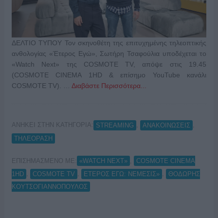
ΔΕΛΤΙΟ ΤΥΠΟΥ Τον σκηνοθέτη της επιτυχημένης τηλεοπτικής
ανθολογίας «Έτερος Εγώ», Σωτήρη Τσαφούλια υποδέχεται το
«Watch Next» της COSMOTE TV, απόψε στις 19.45
(COSMOTE CINEMA 1HD & επίσημο YouTube κανάλι
COSMOTE TV). …
Διαβάστε Περισσότερα...
ΑΝΗΚΕΙ ΣΤΗΝ ΚΑΤΗΓΟΡΙΑ:
,
,
STREAMING
ΑΝΑΚΟΙΝΩΣΕΙΣ
ΤΗΛΕΟΡΑΣΗ
ΕΠΙΣΗΜΑΣΜΕΝΟ ΜΕ:
,
«WATCH NEXT»
COSMOTE CINEMA
,
,
,
1HD
COSMOTE TV
ΕΤΕΡΟΣ ΕΓΩ: ΝΕΜΕΣΙΣ»
ΘΟΔΩΡΗΣ
ΚΟΥΤΣΟΓΙΑΝΝΟΠΟΥΛΟΣ