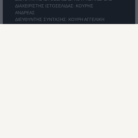
ΔΙΑΧΕΙΡΙΣΤΗΣ ΙΣΤΟΣΕΛΙΔΑΣ: ΚΟΥΡΗΣ
ΑΝΔΡΕΑΣ
ΔΙΕΥΘΥΝΤΗΣ ΣΥΝΤΑΞΗΣ: ΚΟΥΡΗ ΑΓΓΕΛΙΚΗ
ΕΡΕΥΝΑ-ΣΥΝΤΑΞΗ: ΒΑΣΙΛΗΣ ΚΟΥΦΟΠΟΥΛΟΣ
ΔΙΑΧΕΙΡΙΣΤΗΣ / ΔΙΚΑΙΟΥΧΟΣ DOMAIN:
"Ρ.Η.Ε.Μ.Ε ΑΕ"
Συμμόρφωση με τη σύσταση (ΕΕ) 2018/334
Πολιτική Απορρήτου
Αριθμός Πιστοποίησης Μ.Η.Τ. 232455
ΕΠΙΚΟΙΝΩΝΙΑ
Στην ηλεκτρονική μας έκδοση οι αναγνώστες μας
μπορούν παράλληλα να επικοινωνούν μαζί μας με
το ηλεκτρονικό ταχυδρομείο, προκειμένου να
εκφράζουν τις απόψεις και τις παρατηρήσεις τους,
που μας είναι απαραίτητες, και επίσης να