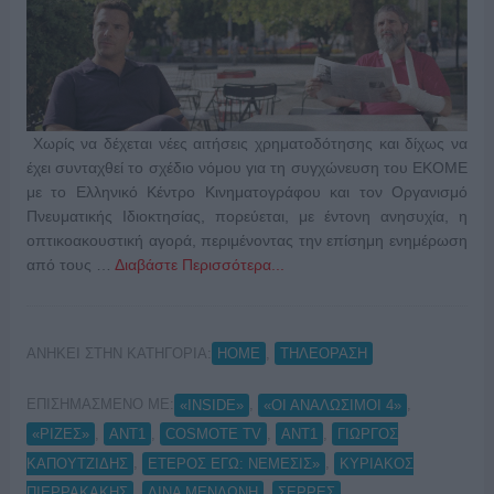
Χωρίς να δέχεται νέες αιτήσεις χρηματοδότησης και δίχως να
έχει συνταχθεί το σχέδιο νόμου για τη συγχώνευση του ΕΚΟΜΕ
με το Ελληνικό Κέντρο Κινηματογράφου και τον Οργανισμό
Πνευματικής Ιδιοκτησίας, πορεύεται, με έντονη ανησυχία, η
οπτικοακουστική αγορά, περιμένοντας την επίσημη ενημέρωση
από τους …
Διαβάστε Περισσότερα...
ΑΝΗΚΕΙ ΣΤΗΝ ΚΑΤΗΓΟΡΙΑ:
,
HOME
ΤΗΛΕΟΡΑΣΗ
ΕΠΙΣΗΜΑΣΜΕΝΟ ΜΕ:
,
,
«INSIDE»
«ΟΙ ΑΝΑΛΩΣΙΜΟΙ 4»
,
,
,
,
«ΡΙΖΕΣ»
ANT1
COSMOTE TV
ΑΝΤ1
ΓΙΩΡΓΟΣ
,
,
ΚΑΠΟΥΤΖΙΔΗΣ
ΕΤΕΡΟΣ ΕΓΩ: ΝΕΜΕΣΙΣ»
ΚΥΡΙΑΚΟΣ
,
,
ΠΙΕΡΡΑΚΑΚΗΣ
ΛΙΝΑ ΜΕΝΔΩΝΗ
ΣΕΡΡΕΣ