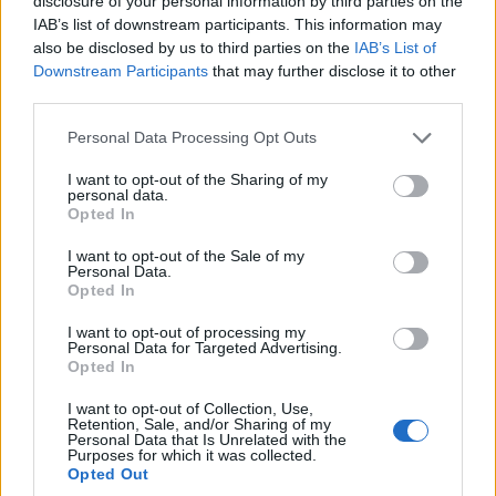
disclosure of your personal information by third parties on the
Περισσότερα...
IAB’s list of downstream participants. This information may
also be disclosed by us to third parties on the
IAB’s List of
Downstream Participants
that may further disclose it to other
third parties.
ΑΝΗΚΕΙ ΣΤΗΝ ΚΑΤΗΓΟΡΙΑ:
,
,
STREAMING
ΣΕΙΡΕΣ
ΤΗΛΕΟΡΑΣΗ
Please note that this website/app uses one or more Google
Personal Data Processing Opt Outs
services and may gather and store information including but
ΕΠΙΣΗΜΑΣΜΕΝΟ ΜΕ:
,
COSMOTE TV
ΕΤΕΡΟΣ ΕΓΩ:
not limited to your visit or usage behaviour. You may click to
I want to opt-out of the Sharing of my
personal data.
grant or deny consent to Google and its third-party tags to
ΝΕΜΕΣΙΣ»
Opted In
use your data for below specified purposes in below Google
consent section.
I want to opt-out of the Sale of my
Personal Data.
Opted In
I want to opt-out of processing my
«Έτερος Εγώ: Νέμεσις»: Τι θα δείτε
Personal Data for Targeted Advertising.
απόψε στην πρεμιέρα στην Cosmote
Opted In
TV
I want to opt-out of Collection, Use,
Retention, Sale, and/or Sharing of my
Personal Data that Is Unrelated with the
12/02/2023
Purposes for which it was collected.
Opted Out