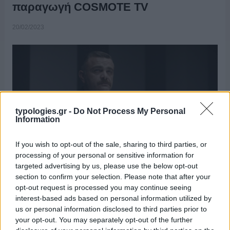
παραγωγή COSMOTE TV
20/02/2023
typologies.gr -
Do Not Process My Personal
Information
If you wish to opt-out of the sale, sharing to third parties, or
processing of your personal or sensitive information for
targeted advertising by us, please use the below opt-out
ΔΕΛΤΙΟ ΤΥΠΟΥ Το «Έτερος Εγώ: Νέμεσις»
section to confirm your selection. Please note that after your
της COSMOTE TV σε σκηνοθεσία Σωτήρη Τσαφούλια
opt-out request is processed you may continue seeing
επιστρέφει απόψε στις 23:00.Μετά το ανατρεπτικό φινάλε του
interest-based ads based on personal information utilized by
πρώτου επεισοδίου και την επανεμφάνιση του Μασάτου
us or personal information disclosed to third parties prior to
(Δημήτρης Καπετανάκος), ένας νέος γύρος ανάκρισης ξεκινά.
your opt-out. You may separately opt-out of the further
Παράλληλα, η επιστροφή του Μασάτου φτάνει στα …
Διαβάστε