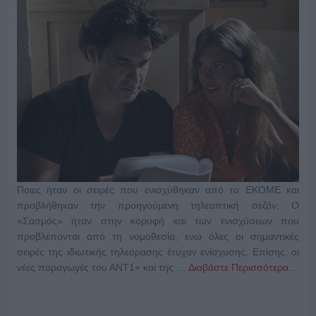
Ποιες ήταν οι σειρές που ενισχύθηκαν από το ΕΚΟΜΕ και
προβλήθηκαν την προηγούμενη τηλεοπτική σεζόν; Ο
«Σασμός» ήταν στην κορυφή και των ενισχύσεων που
προβλέπονται από τη νομοθεσία, ενώ όλες οι σημαντικές
σειρές της ιδιωτικής τηλεόρασης έτυχαν ενίσχυσης. Επίσης, οι
νέες παραγωγές του ΑΝΤ1+ και της …
Διαβάστε Περισσότερα...