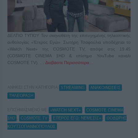
ΔΕΛΤΙΟ ΤΥΠΟΥ Τον σκηνοθέτη της επιτυχημένης τηλεοπτικής
ανθολογίας «Έτερος Εγώ», Σωτήρη Τσαφούλια υποδέχεται το
«Watch Next» της COSMOTE TV, απόψε στις 19.45
(COSMOTE CINEMA 1HD & επίσημο YouTube κανάλι
COSMOTE TV). …
Διαβάστε Περισσότερα...
ΑΝΗΚΕΙ ΣΤΗΝ ΚΑΤΗΓΟΡΙΑ:
,
,
STREAMING
ΑΝΑΚΟΙΝΩΣΕΙΣ
ΤΗΛΕΟΡΑΣΗ
ΕΠΙΣΗΜΑΣΜΕΝΟ ΜΕ:
,
«WATCH NEXT»
COSMOTE CINEMA
,
,
,
1HD
COSMOTE TV
ΕΤΕΡΟΣ ΕΓΩ: ΝΕΜΕΣΙΣ»
ΘΟΔΩΡΗΣ
ΚΟΥΤΣΟΓΙΑΝΝΟΠΟΥΛΟΣ