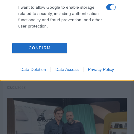
ΑΝΗΚΕΙ ΣΤΗΝ ΚΑΤΗΓΟΡΙΑ:
,
,
HOME-LEFT
STREAMING
I want to allow Google to enable storage
,
ΣΕΙΡΕΣ
ΤΗΛΕΟΡΑΣΗ
related to security, including authentication
functionality and fraud prevention, and other
ΕΠΙΣΗΜΑΣΜΕΝΟ ΜΕ:
,
COSMOTE TV
ΕΤΕΡΟΣ ΕΓΩ:
user protection.
ΝΕΜΕΣΙΣ»
CONFIRM
Ο Σωτήρης Τσαφούλιας στο «Watch
Data Deletion
Data Access
Privacy Policy
Next» της COSMOTE TV
03/02/2023