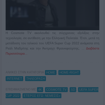
Η Cosmote TV ακολουθεί τις σύγχρονες εξελίξεις στην
τεχνολογία, σε αντίθεση με την Ελληνική Πολιτεία. Έτσι, μετά τη
μετάδοση του τελικού του UEFA Super Cup 2022 ανάμεσα στη
Ρεάλ Μαδρίτης και την Άιντραχτ Φρανκφούρτης, …
Διαβάστε
Περισσότερα...
ΑΝΗΚΕΙ ΣΤΗΝ ΚΑΤΗΓΟΡΙΑ:
,
,
HOME
HOME-RIGHT
,
INTERNET
ΤΗΛΕΟΡΑΣΗ
ΕΠΙΣΗΜΑΣΜΕΝΟ ΜΕ:
,
,
,
4Κ
COSMOTE TV
SD
UEFA SUPER
,
CUP 2022
ΕΤΕΡΟΣ ΕΓΩ: ΝΕΜΕΣΙΣ»