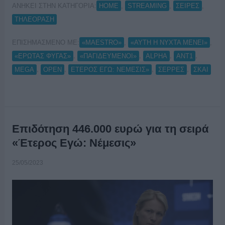
ΑΝΗΚΕΙ ΣΤΗΝ ΚΑΤΗΓΟΡΙΑ:
,
,
,
HOME
STREAMING
ΣΕΙΡΕΣ
ΤΗΛΕΟΡΑΣΗ
ΕΠΙΣΗΜΑΣΜΕΝΟ ΜΕ:
,
,
«MAESTRO»
«ΑΥΤΗ Η ΝΥΧΤΑ ΜΕΝΕΙ»
,
,
,
,
«ΕΡΩΤΑΣ ΦΥΓΑΣ»
«ΠΑΓΙΔΕΥΜΕΝΟΙ»
ALPHA
ANT1
,
,
,
,
MEGA
OPEN
ΕΤΕΡΟΣ ΕΓΩ: ΝΕΜΕΣΙΣ»
ΣΕΡΡΕΣ
ΣΚΑΙ
Επιδότηση 446.000 ευρώ για τη σειρά
«Έτερος Εγώ: Νέμεσις»
25/05/2023