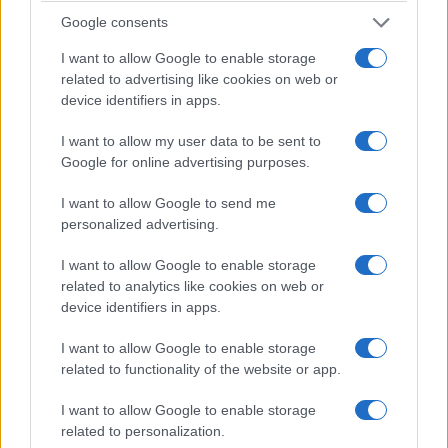
Google consents
I want to allow Google to enable storage
related to advertising like cookies on web or
device identifiers in apps.
I want to allow my user data to be sent to
Google for online advertising purposes.
I want to allow Google to send me
personalized advertising.
I want to allow Google to enable storage
Η πρεμιέρα της 3ης σεζόν του «Έτερος Εγώ» της COSMOTE
related to analytics like cookies on web or
TV με τίτλο «Έτερος Εγώ: Νέμεσις» είναι αύριο ,Δευτέρα 13
device identifiers in apps.
Φεβρουαρίου στις 23:00, στο COSMOTE CINEMA 1HD και
COSMOTE TV Plus. Στο πρώτο επεισόδιο με τίτλο "Η αρχή του
I want to allow Google to enable storage
τέλους" παρακολουθούμε τον Νίκο Βανόρτα (Τάσος Νούσιας)
related to functionality of the website or app.
έχει αποταχθεί από …
Διαβάστε Περισσότερα...
I want to allow Google to enable storage
related to personalization.