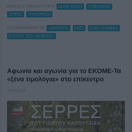
ΑΝΗΚΕΙ ΣΤΗΝ ΚΑΤΗΓΟΡΙΑ:
,
,
HOME-RIGHT
STREAMING
,
ΣΕΙΡΕΣ
ΤΗΛΕΟΡΑΣΗ
ΕΠΙΣΗΜΑΣΜΕΝΟ ΜΕ:
,
,
,
«ΑΟΡΑΤΟΙ»
ANT1
STAR CHANNEL
ΕΤΕΡΟΣ ΕΓΩ: ΝΕΜΕΣΙΣ»
Αφωνία και αγωνία για το ΕΚΟΜΕ-Τα
«ξένα τιμολόγια» στο επίκεντρο
30/03/2023