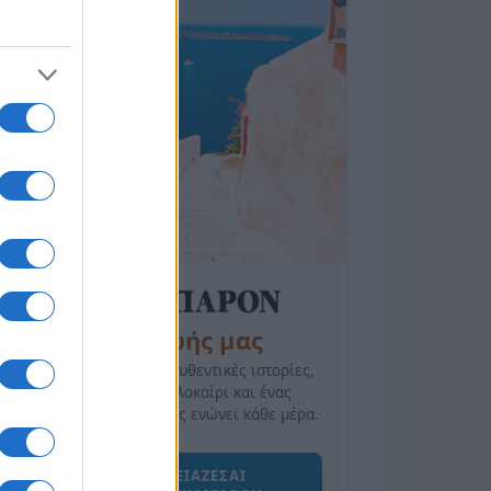
της Ζωής μας
Οι άνθρωποι, οι αυθεντικές ιστορίες,
το ελληνικό καλοκαίρι και ένας
πολιτισμός που μας ενώνει κάθε μέρα.
ΟΣΑ ΧΡΕΙΑΖΕΣΑΙ