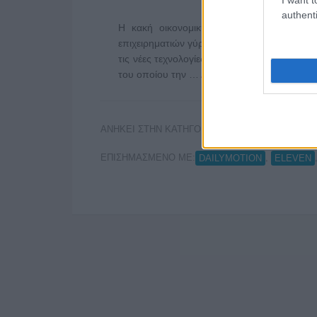
authenti
Η κακή οικονομική κατάσταση στην οποία
επιχειρηματιών γύρω από τη μουσική βιομηχα
τις νέες τεχνολογίες φαίνεται να προχωρούν
του οποίου την …
Διαβάστε Περισσότερα...
ΑΝΗΚΕΙ ΣΤΗΝ ΚΑΤΗΓΟΡΙΑ:
MUSIC & MEDIA
ΕΠΙΣΗΜΑΣΜΕΝΟ ΜΕ:
,
DAILYMOTION
ELEVEN