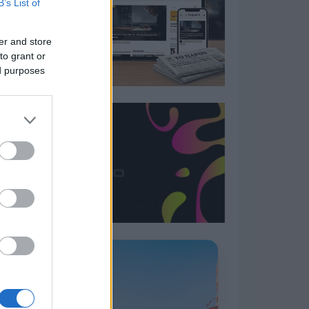
B’s List of
er and store
to grant or
ed purposes
Η ΣΤΗΛΗ ΜΑΣ