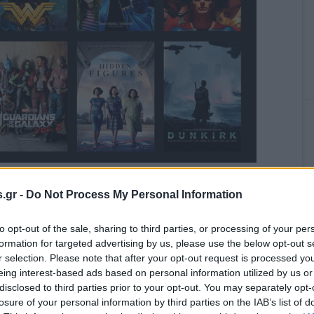
πόδοση των προγραμμάτων του Netflix στην Ελλάδα
, από την οποία προκύπτουν ενδιαφέροντα συμπεράσματα.
.gr -
Do Not Process My Personal Information
 Netflix γίνεται κατά κύριο λόγο στην παραδοσιακή
αβάστε Περισσότερα...
to opt-out of the sale, sharing to third parties, or processing of your per
formation for targeted advertising by us, please use the below opt-out s
r selection. Please note that after your opt-out request is processed y
,
ERNET
ΤΗΛΕΟΡΑΣΗ
eing interest-based ads based on personal information utilized by us or
disclosed to third parties prior to your opt-out. You may separately opt-
,
,
EN
NETFLIX
PEAKY BLINDERS
losure of your personal information by third parties on the IAB’s list of