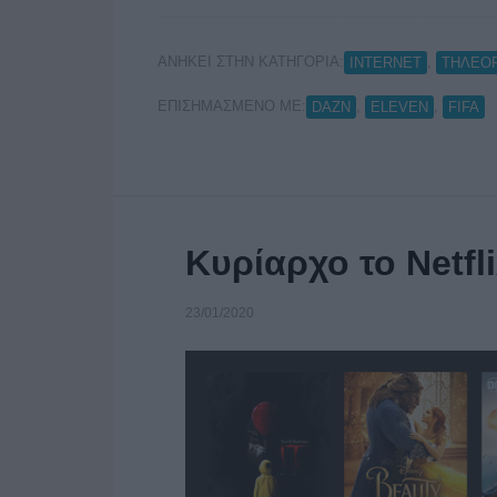
ΑΝΗΚΕΙ ΣΤΗΝ ΚΑΤΗΓΟΡΙΑ:
,
INTERNET
ΤΗΛΕΟ
ΕΠΙΣΗΜΑΣΜΕΝΟ ΜΕ:
,
,
DAZN
ELEVEN
FIFA
Κυρίαρχο το Netfl
23/01/2020