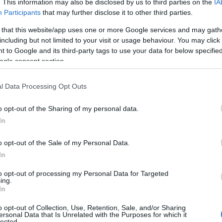
. This information may also be disclosed by us to third parties on the
IA
Participants
that may further disclose it to other third parties.
 that this website/app uses one or more Google services and may gath
including but not limited to your visit or usage behaviour. You may click 
 to Google and its third-party tags to use your data for below specifi
ogle consent section.
l Data Processing Opt Outs
o opt-out of the Sharing of my personal data.
In
o opt-out of the Sale of my Personal Data.
In
to opt-out of processing my Personal Data for Targeted
ing.
In
o opt-out of Collection, Use, Retention, Sale, and/or Sharing
6/2010)
ersonal Data that Is Unrelated with the Purposes for which it
lected.