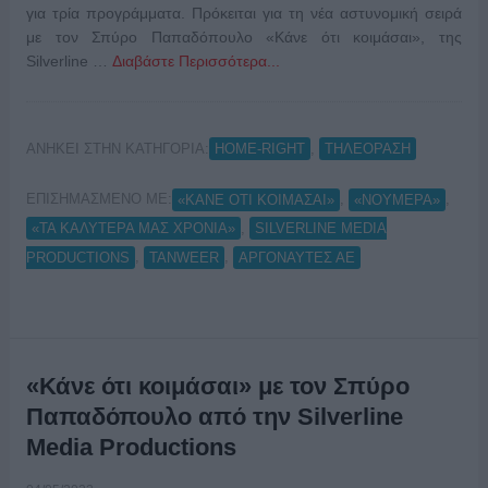
για τρία προγράμματα. Πρόκειται για τη νέα αστυνομική σειρά
με τον Σπύρο Παπαδόπουλο «Κάνε ότι κοιμάσαι», της
Silverline …
Διαβάστε Περισσότερα...
ΑΝΗΚΕΙ ΣΤΗΝ ΚΑΤΗΓΟΡΙΑ:
,
HOME-RIGHT
ΤΗΛΕΟΡΑΣΗ
ΕΠΙΣΗΜΑΣΜΕΝΟ ΜΕ:
,
,
«ΚΑΝΕ ΟΤΙ ΚΟΙΜΑΣΑΙ»
«ΝΟΥΜΕΡΑ»
,
«ΤΑ ΚΑΛΥΤΕΡΑ ΜΑΣ ΧΡΟΝΙΑ»
SILVERLINE MEDIA
,
,
PRODUCTIONS
TANWEER
ΑΡΓΟΝΑΥΤΕΣ ΑΕ
«Κάνε ότι κοιμάσαι» με τον Σπύρο
Παπαδόπουλο από την Silverline
Media Productions