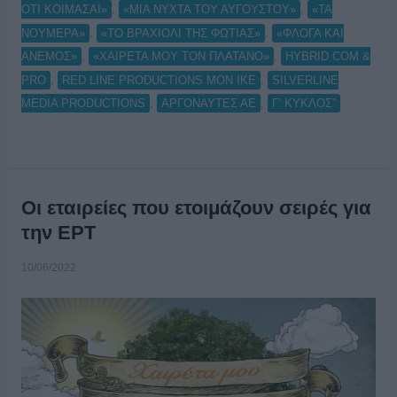
,
,
ΟΤΙ ΚΟΙΜΑΣΑΙ»
«ΜΙΑ ΝΥΧΤΑ ΤΟΥ ΑΥΓΟΥΣΤΟΥ»
«ΤΑ
,
,
ΝΟΥΜΕΡΑ»
«ΤΟ ΒΡΑΧΙΟΛΙ ΤΗΣ ΦΩΤΙΑΣ»
«ΦΛΟΓΑ ΚΑΙ
,
,
ΑΝΕΜΟΣ»
«ΧΑΙΡΕΤΑ ΜΟΥ ΤΟΝ ΠΛΑΤΑΝΟ»
HYBRID COM &
,
,
PRO
RED LINE PRODUCTIONS ΜΟΝ ΙΚΕ
SILVERLINE
,
,
MEDIA PRODUCTIONS
ΑΡΓΟΝΑΥΤΕΣ ΑΕ
Γ’ ΚΥΚΛΟΣ”
Οι εταιρείες που ετοιμάζουν σειρές για
την ΕΡΤ
10/06/2022