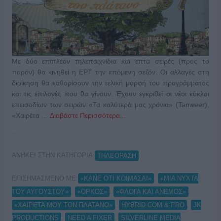
Με δύο επιπλέον τηλεπαιχνίδια και επτά σειρές (προς το
παρόν) θα κινηθεί η ΕΡΤ την επόμενη σεζόν. Οι αλλαγές στη
διοίκηση θα καθορίσουν την τελική μορφή του προγράμματος
και τις επιλογές που θα γίνουν. Έχουν εγκριθεί οι νέοι κύκλοι
επεισοδίων των σειρών «Τα καλύτερά μας χρόνια» (Tanweer),
«Χαιρέτα …
Διαβάστε Περισσότερα...
ΑΝΗΚΕΙ ΣΤΗΝ ΚΑΤΗΓΟΡΙΑ:
ΤΗΛΕΟΡΑΣΗ
ΕΠΙΣΗΜΑΣΜΕΝΟ ΜΕ:
,
«ΚΑΝΕ ΟΤΙ ΚΟΙΜΑΣΑΙ»
«ΜΙΑ ΝΥΧΤΑ
,
,
,
ΤΟΥ ΑΥΓΟΥΣΤΟΥ»
«ΟΡΚΟΣ»
«ΦΛΟΓΑ ΚΑΙ ΑΝΕΜΟΣ»
,
,
«ΧΑΙΡΕΤΑ ΜΟΥ ΤΟΝ ΠΛΑΤΑΝΟ»
HYBRID COM & PRO
JK
,
,
PRODUCTIONS
NEED A FIXER
SILVERLINE MEDIA