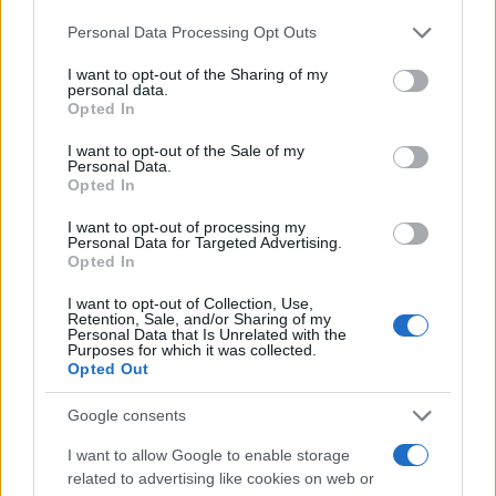
Please note that this website/app uses one or more Google
Personal Data Processing Opt Outs
services and may gather and store information including but
not limited to your visit or usage behaviour. You may click to
I want to opt-out of the Sharing of my
personal data.
grant or deny consent to Google and its third-party tags to
Opted In
use your data for below specified purposes in below Google
consent section.
I want to opt-out of the Sale of my
Personal Data.
Opted In
I want to opt-out of processing my
Personal Data for Targeted Advertising.
Opted In
I want to opt-out of Collection, Use,
Retention, Sale, and/or Sharing of my
Personal Data that Is Unrelated with the
Purposes for which it was collected.
Η ΣΤΗΛΗ ΜΑΣ
Opted Out
Google consents
I want to allow Google to enable storage
related to advertising like cookies on web or