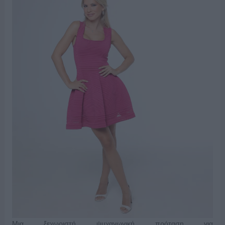
Μια ξεχωριστή ψυχαγωγική πρόταση για