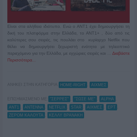
Είναι στα αλήθεια ιδιότυπο. Ενώ ο ΑΝΤ1 έχει δημιουργήσει τη
δική του πλατφόρμα στην Ελλάδα, το ΑΝΤ1+ , δύο από τις
καλύτερες σου σειρές, τις πουλάει στο κυρίαρχο Netflix που
θέλει να δημιουργήσει ξεχωριστή ενότητα με τηλεοπτικό
περιεχόμενο για την Ελλάδα, με εγχώριες σειρές και …
Διαβάστε
Περισσότερα...
ΑΝΗΚΕΙ ΣΤΗΝ ΚΑΤΗΓΟΡΙΑ:
,
HOME-RIGHT
ΑΙΧΜΕΣ
ΕΠΙΣΗΜΑΣΜΕΝΟ ΜΕ:
,
,
,
"ΣΕΡΡΕΣ"
"ΣΩΣΕ ΜΕ"
ALPHA
,
,
,
,
,
,
ANT1
ANTENNA
NETFLIX
STAR
ΑΙΧΜΕΣ
ΕΡΤ
,
ΖΕΡΟΜ ΚΑΛΟΥΤΑ
ΚΕΛΛΥ ΒΡΑΝΑΚΗ