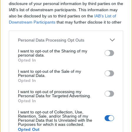
disclosure of your personal information by third parties on the
IAB’s list of downstream participants. This information may
also be disclosed by us to third parties on the
IAB’s List of
Downstream Participants
that may further disclose it to other
third parties.
Please note that this website/app uses one or more Google
Personal Data Processing Opt Outs
services and may gather and store information including but
not limited to your visit or usage behaviour. You may click to
I want to opt-out of the Sharing of my
personal data.
grant or deny consent to Google and its third-party tags to
Opted In
use your data for below specified purposes in below Google
consent section.
I want to opt-out of the Sale of my
Personal Data.
Opted In
I want to opt-out of processing my
Personal Data for Targeted Advertising.
Opted In
I want to opt-out of Collection, Use,
Retention, Sale, and/or Sharing of my
Personal Data that Is Unrelated with the
Purposes for which it was collected.
Opted Out
Η ΣΤΗΛΗ ΜΑΣ