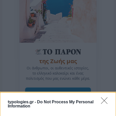
της Ζωής μας
Οι άνθρωποι, οι αυθεντικές ιστορίες,
το ελληνικό καλοκαίρι και ένας
πολιτισμός που μας ενώνει κάθε μέρα.
ΟΣΑ ΧΡΕΙΑΖΕΣΑΙ
ΓΙΑ ΤΟ ΚΑΛΟΚΑΙΡΙ ΣΟΥ →
typologies.gr -
Do Not Process My Personal
Information