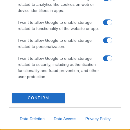
related to analytics like cookies on web or
device identifiers in apps.
ΑΙΧΜΕΣ: Καλοκαίρι ανατροπών
I want to allow Google to enable storage
Συζητήσεις για τη λήξη της συνεργασίας
related to functionality of the website or app.
I want to allow Google to enable storage
Αποχώρησε από την Cosmote TV o Μιχάλης Τσώχος
related to personalization.
Παίρνουν… σειρά 26 σειρές για τη σεζόν 2026 – 2027
I want to allow Google to enable storage
related to security, including authentication
ΑΧΜΕΣ: Δεύτερες σκέψεις στον ΑΝΤ1...
functionality and fraud prevention, and other
user protection.
Ποιοι θα παίρνουν χρήματα και ποιοι θα κόβονται-Ο νέος
χάρτης των επιδοτήσεων στην TV, μέσω ΕΚΚΟΜΕΔ
CONFIRM
«Στον εξώστη» του ΣΚΑΪ 100.3 ο Γιάννης Καντέλης και ο
Αντώνης Αντζολέτος
Data Deletion
Data Access
Privacy Policy
Δώδεκα άδειες για περιφερειακούς σταθμούς στην Αττική