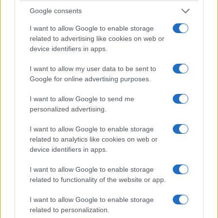
Google consents
ΑΙΧΜΕΣ
I want to allow Google to enable storage
related to advertising like cookies on web or
ΑΙΧΜΕΣ: Και άλλες αποχωρήσεις και
device identifiers in apps.
άλλες συμφωνίες
I want to allow my user data to be sent to
Το Καλοκαίρι αυτό στα ΜΜΕ θυμίζει αίθουσα αφίξεων και
Google for online advertising purposes.
αναχωρήσεων αεροδρομίου. Άλλοι γνωρίζουν τον προορισμό
τους και άλλοι αλλάζουν πορεία, ενώ έχουν ξεκινήσει για
I want to allow Google to send me
άλλου καταλήγουν σε άλλο σημείο. Η κινητικότητα είναι
personalized advertising.
συνάρτηση πολλών παραγόντων, ορισμένοι εκ των οποίων
δεν είναι ορατοί προς το παρόν. Λέγεται πως ο Ιβάν Σαββίδης
I want to allow Google to enable storage
τα βρήκε με την κυβέρνηση, […]
related to analytics like cookies on web or
device identifiers in apps.
I want to allow Google to enable storage
related to functionality of the website or app.
I want to allow Google to enable storage
related to personalization.