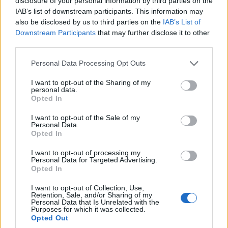
disclosure of your personal information by third parties on the
IAB’s list of downstream participants. This information may
« Προηγούμενη σελίδα
1
…
3
4
5
also be disclosed by us to third parties on the
IAB’s List of
Downstream Participants
that may further disclose it to other
third parties.
Please note that this website/app uses one or more Google
Personal Data Processing Opt Outs
services and may gather and store information including but
not limited to your visit or usage behaviour. You may click to
I want to opt-out of the Sharing of my
personal data.
grant or deny consent to Google and its third-party tags to
Opted In
use your data for below specified purposes in below Google
consent section.
I want to opt-out of the Sale of my
Personal Data.
Opted In
I want to opt-out of processing my
Personal Data for Targeted Advertising.
Opted In
I want to opt-out of Collection, Use,
Retention, Sale, and/or Sharing of my
Personal Data that Is Unrelated with the
Purposes for which it was collected.
Opted Out