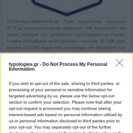
ΠΗΓΗ:https://digitaltvinfo.gr/ Τρεις προμηθευτές συσκευών
IPTV με προεγκατεστημένες εφαρμογές που διευκόλυναν την
μαζική πειρατεία των μεταδόσεων ποδοσφαίρου της Premier
League διατάχθηκαν να καταβάλλουν συνολικά 267.000 λίρες
αγγλίας (311.230 ευρώ) από δικαστήρια, για παραβίαση των
πνευματικών …
Διαβάστε Περισσότερα...
typologies.gr -
Do Not Process My Personal
Information
ΑΝΗΚΕΙ ΣΤΗΝ ΚΑΤΗΓΟΡΙΑ:
,
UNCATEGORIZED
ΤΗΛΕΟΡΑΣΗ
If you wish to opt-out of the sale, sharing to third parties, or
processing of your personal or sensitive information for
ΕΠΙΣΗΜΑΣΜΕΝΟ ΜΕ:
,
,
PREMIER LEAGUE
ΠΕΙΡΑΤΕΙΑ
targeted advertising by us, please use the below opt-out
ΠΝΕΥΜΑΤΙΚΑ ΔΙΚΑΙΩΜΑΤΑ
section to confirm your selection. Please note that after your
opt-out request is processed you may continue seeing
interest-based ads based on personal information utilized by
us or personal information disclosed to third parties prior to
your opt-out. You may separately opt-out of the further