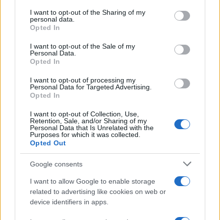
services and may gather and store information including but
not limited to your visit or usage behaviour. You may click to
I want to opt-out of the Sharing of my
personal data.
grant or deny consent to Google and its third-party tags to
Opted In
use your data for below specified purposes in below Google
consent section.
I want to opt-out of the Sale of my
Personal Data.
Opted In
I want to opt-out of processing my
Personal Data for Targeted Advertising.
Opted In
I want to opt-out of Collection, Use,
Retention, Sale, and/or Sharing of my
ΑΙΧΜΕΣ
Personal Data that Is Unrelated with the
Purposes for which it was collected.
Opted Out
ΑΙΧΜΕΣ: Αποχωρήσεις και συμφωνίες
Google consents
Το Καλοκαίρι αυτό στα ΜΜΕ θυμίζει αίθουσα αφίξεων και
I want to allow Google to enable storage
αναχωρήσεων αεροδρομίου. Άλλοι γνωρίζουν τον προορισμό
related to advertising like cookies on web or
τους και άλλοι αλλάζουν πορεία, ενώ έχουν ξεκινήσει για
device identifiers in apps.
άλλου καταλήγουν σε άλλο σημείο. Η κινητικότητα είναι
συνάρτηση πολλών παραγόντων, ορισμένοι εκ των οποίων