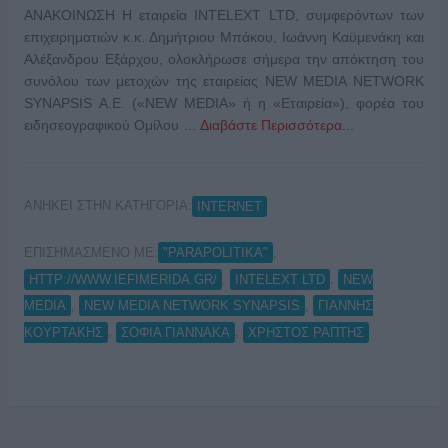
ΑΝΑΚΟΙΝΩΣΗ Η εταιρεία INTELEXT LTD, συμφερόντων των
επιχειρηματιών κ.κ. Δημήτριου Μπάκου, Ιωάννη Καϋμενάκη και
Αλέξανδρου Εξάρχου, ολοκλήρωσε σήμερα την απόκτηση του
συνόλου των μετοχών της εταιρείας NEW MEDIA NETWORK
SYNAPSIS Α.Ε. («NEW MEDIA» ή η «Εταιρεία»), φορέα του
ειδησεογραφικού Ομίλου …
Διαβάστε Περισσότερα...
ΑΝΗΚΕΙ ΣΤΗΝ ΚΑΤΗΓΟΡΙΑ:
INTERNET
ΕΠΙΣΗΜΑΣΜΕΝΟ ΜΕ:
,
"PARAPOLITIKA"
,
,
HTTP://WWW.IEFIMERIDA.GR/
INTELEXT LTD
NEW
,
,
MEDIA
NEW MEDIA NETWORK SYNAPSIS
ΓΙΑΝΝΗΣ
,
,
ΚΟΥΡΤΑΚΗΣ
ΣΟΦΙΑ ΓΙΑΝΝΑΚΑ
ΧΡΗΣΤΟΣ ΡΑΠΤΗΣ