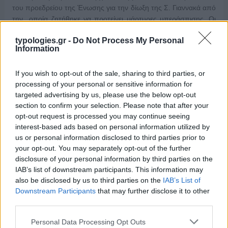
του προεδρείου της Ένωσης για την δίωξη της Σ. Γιαννακά από
την οποία ζητήθηκε να προτείνει μάρτυρες υπεράσπισης. Οι
εξελίξεις προ μηνύονται ραγδαίες καθώς για την υπόθεση
typologies.gr -
Do Not Process My Personal
υπάρχει …
Διαβάστε Περισσότερα...
Information
If you wish to opt-out of the sale, sharing to third parties, or
ΑΝΗΚΕΙ ΣΤΗΝ ΚΑΤΗΓΟΡΙΑ:
,
HOME-LEFT
INTERNET
processing of your personal or sensitive information for
targeted advertising by us, please use the below opt-out
section to confirm your selection. Please note that after your
ΕΠΙΣΗΜΑΣΜΕΝΟ ΜΕ:
,
,
ΔΗΜΗΤΡΗΣ ΟΙΚΟΝΟΜΟΥ
ΣΚΑΙ
opt-out request is processed you may continue seeing
ΣΟΦΙΑ ΓΙΑΝΝΑΚΑ
interest-based ads based on personal information utilized by
us or personal information disclosed to third parties prior to
your opt-out. You may separately opt-out of the further
disclosure of your personal information by third parties on the
IAB’s list of downstream participants. This information may
also be disclosed by us to third parties on the
IAB’s List of
Downstream Participants
that may further disclose it to other
third parties.
Please note that this website/app uses one or more Google
Personal Data Processing Opt Outs