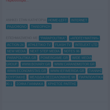
Περισσότερα...
ΑΝΗΚΕΙ ΣΤΗΝ ΚΑΤΗΓΟΡΙΑ:
,
,
HOME-LEFT
INTERNET
,
ΡΑΔΙΟΦΩΝΟ
ΤΗΛΕΟΡΑΣΗ
ΕΠΙΣΗΜΑΣΜΕΝΟ ΜΕ:
,
,
"PARAPOLITIKA"
«ΑΠΟΓΕΥΜΑΤΙΝΗ»
,
,
,
,
ACTION 24
ATHLETIKO TV
FLASH TV
INTELEXT LTD
,
,
,
NEW MEDIA
NEXT STEP MEDIA
NOTES 96
,
,
PARAPOLITIKA.GR
POWERGAME.GR
WIDE MEDIA
,
,
,
GROUP
WWW.BOVARY.GR
WWW.CARANDMOTOR.GR
,
,
WWW.ECONOMISTAS.GR
WWW.IEFIMERIDA.GR
ΓΙΑΝΝΗΣ
,
,
ΚΟΥΡΤΑΚΗΣ
ΜΕΛΩΔΙΑ ΘΕΣΣΑΛΟΝΙΚΗΣ 98
ΠΑΡΑΠΟΛΙΤΙΚΑ
,
,
90.1
ΣΟΦΙΑ ΓΙΑΝΝΑΚΑ
ΧΡΗΣΤΟΣ ΡΑΠΤΗΣ