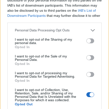
disclosure of your personal information by third parties on the
IAB’s list of downstream participants. This information may
also be disclosed by us to third parties on the
IAB’s List of
Downstream Participants
that may further disclose it to other
ΑΝΗΚΕΙ ΣΤΗΝ ΚΑΤΗΓΟΡΙΑ:
ΠΟΛΙΤΙΚΗ
third parties.
Please note that this website/app uses one or more Google
Personal Data Processing Opt Outs
ΕΠΙΣΗΜΑΣΜΕΝΟ ΜΕ:
,
«ΤΟ ΠΑΡΟΝ»
ΚΥΡΙΑΚΟΣ
services and may gather and store information including but
,
ΜΗΤΣΟΤΑΚΗΣ
ΠΟΛΙΤΙΚΗ
not limited to your visit or usage behaviour. You may click to
I want to opt-out of the Sharing of my
personal data.
grant or deny consent to Google and its third-party tags to
Opted In
use your data for below specified purposes in below Google
consent section.
I want to opt-out of the Sale of my
Personal Data.
Opted In
Διαβάστε στο «ΠΑΡΟΝ»: Σε διεθνή
απομόνωση η χώρα
I want to opt-out of processing my
Personal Data for Targeted Advertising.
Opted In
27/09/2025
I want to opt-out of Collection, Use,
Retention, Sale, and/or Sharing of my
Personal Data that Is Unrelated with the
Purposes for which it was collected.
Opted Out