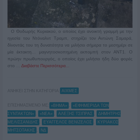
Ο Θοδωρής Κυριακού, ο οποίος έχει ανοικτή γραμμή με την
ηγεσία του Ντόναλντ Τραμπ, στηρίζει τον Αντώνη Σαμαρά,
δίνοντάς του τη δυνατότητα να μιλήσει σήμερα το μεσημέρι σε
μία έκτακτη… μαγνητοσκοπημένη εκπομπή στον ΑΝΤ1. Ο
πρώην πρωθυπουργός, ο οποίος έχει μιλήσει ήδη δύο φορές
στο …
Διαβάστε Περισσότερα...
ΑΝΗΚΕΙ ΣΤΗΝ ΚΑΤΗΓΟΡΙΑ:
ΑΙΧΜΕΣ
ΕΠΙΣΗΜΑΣΜΕΝΟ ΜΕ:
,
«ΒΗΜΑ»
«ΕΦΗΜΕΡΙΔΑ ΤΩΝ
,
,
,
ΣΥΝΤΑΚΤΩΝ»
«ΝΕΑ»
ΑΛΕΞΗΣ ΤΣΙΠΡΑΣ
ΔΗΜΗΤΡΗΣ
,
,
ΜΕΛΙΣΣΑΝΙΔΗΣ
ΕΥΑΓΓΕΛΟΣ ΒΕΝΙΖΕΛΟΣ
ΚΥΡΙΑΚΟΣ
,
ΜΗΤΣΟΤΑΚΗΣ
ΝΔ