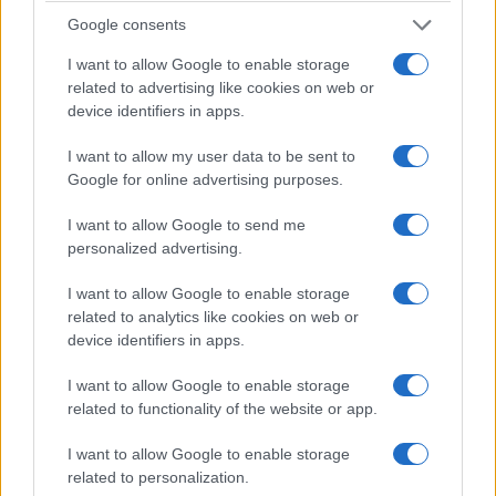
Google consents
I want to allow Google to enable storage
related to advertising like cookies on web or
device identifiers in apps.
Επίδειξη ισχύος από Ερντογάν - Τα παζάρια με τον Τραμπ - Οι
I want to allow my user data to be sent to
απειλές σε βάρος της Ελλάδας Διαβάστε στο «ΠΑΡΟΝ» αυτή
Google for online advertising purposes.
την Κυριακή: Το «φιάσκο» της εξωτερικής πολιτικής
Μητσοτάκη-Γεραπετρίτη ΑΜΥΝΑ και ΔΙΠΛΩΜΑΤΙΑ Εμπλοκή
I want to allow Google to send me
ΗΠΑ – Ρωσίας στις εθνικές εκλογές ΠΟΛΙΤΙΚΗ ΚΑΙ
personalized advertising.
ΟΙΚΟΝΟΜΙΚΗ ΣΤΗΡΙΞΗ ΣΕ …
Διαβάστε Περισσότερα...
I want to allow Google to enable storage
related to analytics like cookies on web or
device identifiers in apps.
ΑΝΗΚΕΙ ΣΤΗΝ ΚΑΤΗΓΟΡΙΑ:
HOME
I want to allow Google to enable storage
ΕΠΙΣΗΜΑΣΜΕΝΟ ΜΕ:
,
,
«ΤΟ ΠΑΡΟΝ»
ΕΦΗΜΕΡΙΔΕΣ
related to functionality of the website or app.
,
ΚΥΡΙΑΚΟΣ ΜΗΤΣΟΤΑΚΗΣ
ΠΟΛΙΤΙΚΗ
I want to allow Google to enable storage
related to personalization.