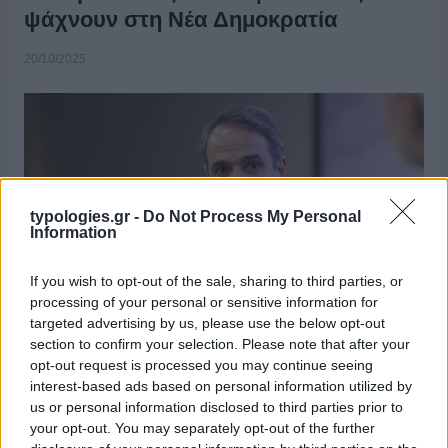
ψάχνουν στη Νέα Δημοκρατία
20/10/2025
typologies.gr -
Do Not Process My Personal
Information
If you wish to opt-out of the sale, sharing to third parties, or
processing of your personal or sensitive information for
targeted advertising by us, please use the below opt-out
–Δεν έπεισαν οι εξαγγελίες του Κυρ. Μητσοτάκη στη ΔΕΘ Αν και
section to confirm your selection. Please note that after your
έχει παρέλθει ενάμισης μήνας από τις εξαγγελίες του Κυρ.
opt-out request is processed you may continue seeing
Μητσοτάκη στη Διεθνή Έκθεση Θεσσαλονίκης (ΔΕΘ), που
interest-based ads based on personal information utilized by
υποτίθεται θα έδιναν ώθηση στην κυβέρνηση, τα αποτελέσματα
us or personal information disclosed to third parties prior to
μέχρι τώρα είναι πενιχρά. Αρχικά, στις δημοσκοπήσεις η Νέα
your opt-out. You may separately opt-out of the further
Δημοκρατία …
Διαβάστε Περισσότερα...