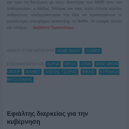
και πριν τη δικτύωση με τους ιδιοκτήτες των ΜΜΕ που τον
λοιδορούσαν, ο Αλέξης Τσίπρας και ένας πολύ στενός κύκλος
ανθρώπων, επεξεργάστηκαν την ιδέα να προσεγγίσουν τη
μεγαλύτερη πλατφόρμα streaming, το Netflix. Οι επαφές έγιναν
και υπήρχε …
Διαβάστε Περισσότερα...
ΑΝΗΚΕΙ ΣΤΗΝ ΚΑΤΗΓΟΡΙΑ:
,
HOME-RIGHT
ΑΙΧΜΕΣ
ΕΠΙΣΗΜΑΣΜΕΝΟ ΜΕ:
,
,
,
ALPHA
MEGA
STAR
WIDE MEDIA
,
,
,
,
GROUP
ΑΙΧΜΕΣ
ΑΛΕΞΗΣ ΤΣΙΠΡΑΣ
ΒΙΒΛΙΟ
ΚΥΡΙΑΚΟΣ
ΜΗΤΣΟΤΑΚΗΣ
Εφιάλτης διαρκείας για την
κυβέρνηση