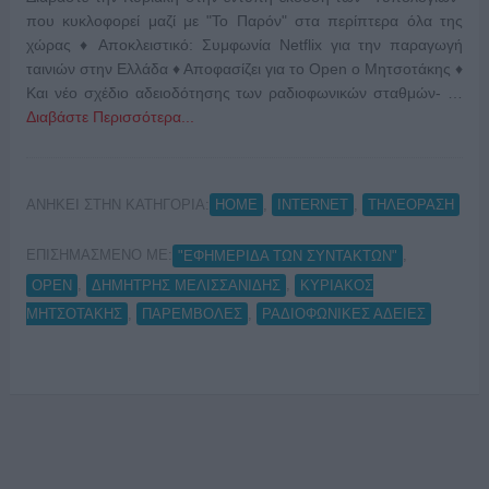
που κυκλοφορεί μαζί με "Το Παρόν" στα περίπτερα όλα της
χώρας ♦ Αποκλειστικό: Συμφωνία Netflix για την παραγωγή
ταινιών στην Ελλάδα ♦ Αποφασίζει για το Open ο Μητσοτάκης ♦
Και νέο σχέδιο αδειοδότησης των ραδιοφωνικών σταθμών- …
Διαβάστε Περισσότερα...
ΑΝΗΚΕΙ ΣΤΗΝ ΚΑΤΗΓΟΡΙΑ:
,
,
HOME
INTERNET
ΤΗΛΕΟΡΑΣΗ
ΕΠΙΣΗΜΑΣΜΕΝΟ ΜΕ:
,
"ΕΦΗΜΕΡΙΔΑ ΤΩΝ ΣΥΝΤΑΚΤΩΝ"
,
,
OPEN
ΔΗΜΗΤΡΗΣ ΜΕΛΙΣΣΑΝΙΔΗΣ
ΚΥΡΙΑΚΟΣ
,
,
ΜΗΤΣΟΤΑΚΗΣ
ΠΑΡΕΜΒΟΛΕΣ
ΡΑΔΙΟΦΩΝΙΚΕΣ ΑΔΕΙΕΣ