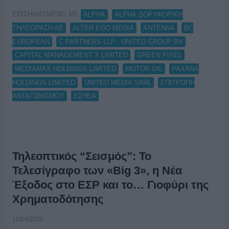
ΕΠΙΣΗΜΑΣΜΕΝΟ ΜΕ:
,
ALPHA
ALPHA ΔΟΡΥΦΟΡΙΚΗ
,
,
,
ΤΗΛΕΟΡΑΣΗ ΑΕ
ALTER EGO MEDIA
ANTENNA
BC
,
,
EUROPEAN
C PARTNERS LLP - UNITED GROUP BV
,
,
CAPITAL MANAGEMENT X LIMITED
GREEN PIXEL
,
,
MEDIAMAX HOLDINGS LIMITED
MOTOR OIL
PAXANA
,
,
HOLDINGS LIMITED
UNITED MEDIA SARL
ΕΠΙΤΡΟΠΗ
,
ΑΝΤΑΓΩΝΙΣΜΟΥ
ΕΣΗΕΑ
Τηλεοπτικός “Σεισμός”: Το
Τελεσίγραφο των «Big 3», η Νέα
Έξοδος στο ΕΣΡ και το… Γιοφύρι της
Χρηματοδότησης
11/04/2026