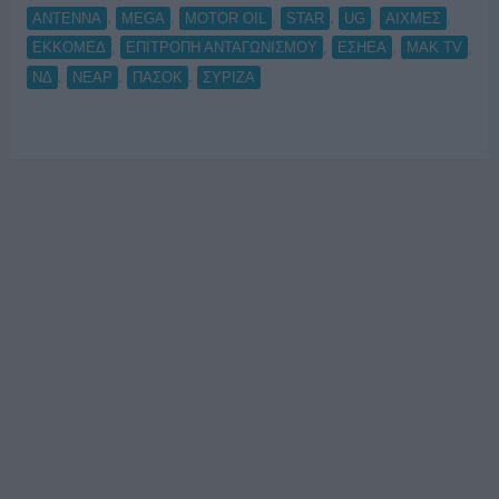
,
,
,
,
,
,
ANTENNA
MEGA
MOTOR OIL
STAR
UG
ΑΙΧΜΕΣ
,
,
,
,
ΕΚΚΟΜΕΔ
ΕΠΙΤΡΟΠΗ ΑΝΤΑΓΩΝΙΣΜΟΥ
ΕΣΗΕΑ
ΜΑΚ TV
,
,
,
ΝΔ
ΝΕΑΡ
ΠΑΣΟΚ
ΣΥΡΙΖΑ