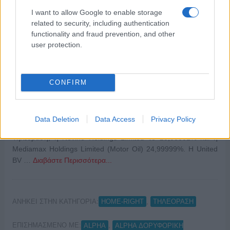
I want to allow Google to enable storage
related to security, including authentication
functionality and fraud prevention, and other
user protection.
CONFIRM
Απευθείας θα συμμετέχει στο μετοχικό κεφάλαιο του Alpha ο
Όμιλος United, από κοινού με την Motor Oil. Μέχρι και σήμερα,
Data Deletion
Data Access
Privacy Policy
η Primos Media Sarl έχει το 50% της Alpha Δορυφορική
Τηλεόραση, η Nevine Holdings Limited το 25,00001% και η
Mediamax Holdings Limited (Motor Oil) 24,99999%. Η United
BV …
Διαβάστε Περισσότερα...
ΑΝΗΚΕΙ ΣΤΗΝ ΚΑΤΗΓΟΡΙΑ:
,
HOME-RIGHT
ΤΗΛΕΟΡΑΣΗ
ΕΠΙΣΗΜΑΣΜΕΝΟ ΜΕ:
,
ALPHA
ALPHA ΔΟΡΥΦΟΡΙΚΗ