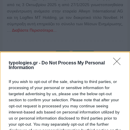
από τις 3 Οκτωβρίου 2025 η από 27/1/2025 γνωστοποιηθείσα
συγκέντρωση ανάμεσα στην εταιρεία Allwyn International AG
και τη Logflex MT Holding, με τον διακριτικό τίτλο Novibet. Η
σύμπραξη αυτή επηρεάζει το σύνολο των Μέσων Ενημέρωσης,
…
Διαβάστε Περισσότερα...
ΑΝΗΚΕΙ ΣΤΗΝ ΚΑΤΗΓΟΡΙΑ:
,
,
HOME
INTERNET
,
,
ΕΦΗΜΕΡΙΔΕΣ
ΡΑΔΙΟΦΩΝΟ
ΤΗΛΕΟΡΑΣΗ
typologies.gr -
Do Not Process My Personal
Information
ΕΠΙΣΗΜΑΣΜΕΝΟ ΜΕ:
,
ALLWYN INTERNATIONAL AG
If you wish to opt-out of the sale, sharing to third parties, or
,
NOVIBET
ΕΠΙΤΡΟΠΗ ΑΝΤΑΓΩΝΙΣΜΟΥ
processing of your personal or sensitive information for
targeted advertising by us, please use the below opt-out
section to confirm your selection. Please note that after your
opt-out request is processed you may continue seeing
interest-based ads based on personal information utilized by
Η Επιτροπή Ανταγωνισμού απέρριψε
us or personal information disclosed to third parties prior to
καταγγελία κατά της ΕΡΤ-Σύγκρουση
your opt-out. You may separately opt-out of the further