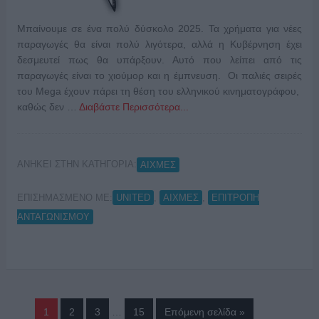
Μπαίνουμε σε ένα πολύ δύσκολο 2025. Τα χρήματα για νέες
παραγωγές θα είναι πολύ λιγότερα, αλλά η Κυβέρνηση έχει
δεσμευτεί πως θα υπάρξουν. Αυτό που λείπει από τις
παραγωγές είναι το χιούμορ και η έμπνευση. Οι παλιές σειρές
του Mega έχουν πάρει τη θέση του ελληνικού κινηματογράφου,
καθώς δεν …
Διαβάστε Περισσότερα...
ΑΝΗΚΕΙ ΣΤΗΝ ΚΑΤΗΓΟΡΙΑ:
ΑΙΧΜΕΣ
ΕΠΙΣΗΜΑΣΜΕΝΟ ΜΕ:
,
,
UNITED
ΑΙΧΜΕΣ
ΕΠΙΤΡΟΠΗ
ΑΝΤΑΓΩΝΙΣΜΟΥ
1
2
3
…
15
Επόμενη σελίδα »