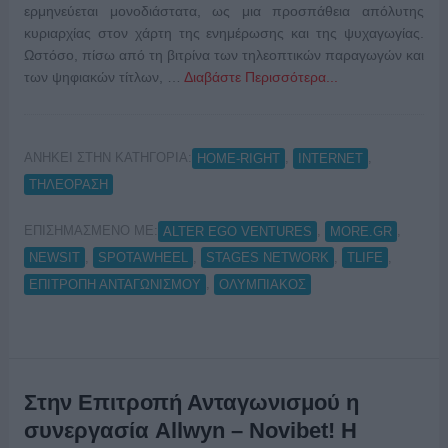
ερμηνεύεται μονοδιάστατα, ως μια προσπάθεια απόλυτης
κυριαρχίας στον χάρτη της ενημέρωσης και της ψυχαγωγίας.
Ωστόσο, πίσω από τη βιτρίνα των τηλεοπτικών παραγωγών και
των ψηφιακών τίτλων, …
Διαβάστε Περισσότερα...
ΑΝΗΚΕΙ ΣΤΗΝ ΚΑΤΗΓΟΡΙΑ:
,
,
HOME-RIGHT
INTERNET
ΤΗΛΕΟΡΑΣΗ
ΕΠΙΣΗΜΑΣΜΕΝΟ ΜΕ:
,
,
ALTER EGO VENTURES
MORE.GR
,
,
,
,
NEWSIT
SPOTAWHEEL
STAGES NETWORK
TLIFE
,
ΕΠΙΤΡΟΠΗ ΑΝΤΑΓΩΝΙΣΜΟΥ
ΟΛΥΜΠΙΑΚΟΣ
Στην Επιτροπή Ανταγωνισμού η
συνεργασία Allwyn – Novibet! Η