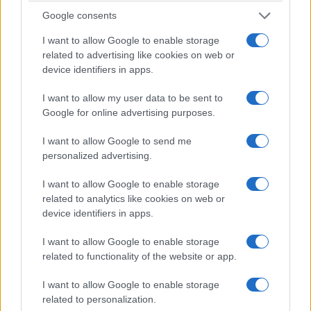
Google consents
I want to allow Google to enable storage
ΑΝΗΚΕΙ ΣΤΗΝ ΚΑΤΗΓΟΡΙΑ:
,
,
HOME-LEFT
INTERNET
related to advertising like cookies on web or
device identifiers in apps.
ΤΗΛΕΟΡΑΣΗ
I want to allow my user data to be sent to
ΕΠΙΣΗΜΑΣΜΕΝΟ ΜΕ:
,
,
AMA FILMS
AMAZON PRIME
APPLE
Google for online advertising purposes.
,
,
,
,
,
TV
COSMOTE
NETFLIX
NOVA
VODAFONE
,
ΕΠΙΤΡΟΠΗ ΑΝΤΑΓΩΝΙΣΜΟΥ
ΕΡΤ
I want to allow Google to send me
personalized advertising.
I want to allow Google to enable storage
related to analytics like cookies on web or
device identifiers in apps.
Στην Ευρωπαϊκή Επιτροπή ο έλεγχος
για την είσοδο της United στον Alpha
I want to allow Google to enable storage
related to functionality of the website or app.
09/04/2025
I want to allow Google to enable storage
related to personalization.