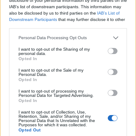
disclosure of your personal information by third parties on the
για την επιλογή των ταινιών
IAB’s list of downstream participants. This information may
also be disclosed by us to third parties on the
IAB’s List of
05/09/2025
Downstream Participants
that may further disclose it to other
third parties.
Please note that this website/app uses one or more Google
Personal Data Processing Opt Outs
services and may gather and store information including but
not limited to your visit or usage behaviour. You may click to
I want to opt-out of the Sharing of my
personal data.
grant or deny consent to Google and its third-party tags to
Opted In
use your data for below specified purposes in below Google
consent section.
I want to opt-out of the Sale of my
Personal Data.
Opted In
I want to opt-out of processing my
Personal Data for Targeted Advertising.
Opted In
Απορρίφθηκε ως αβάσιμη, από την Επιτροπή Ανταγωνισμού, η
καταγγελία της εταιρείας διανομής AMA Films κατά της ΕΡΤ ΑΕ,
I want to opt-out of Collection, Use,
που υποβλήθηκε το 2021 για «παράβαση των άρθρων 1 και 2
Retention, Sale, and/or Sharing of my
Personal Data that Is Unrelated with the
του νόμου Ν.3959/2011 για εναρμονισμένη πρακτική». Η AMA
Purposes for which it was collected.
FILMS και η ΕΡΤ συνεργάστηκαν από το 1993 μέχρι και το
Opted Out
2011. Η ΑΜΑ, …
Διαβάστε Περισσότερα...